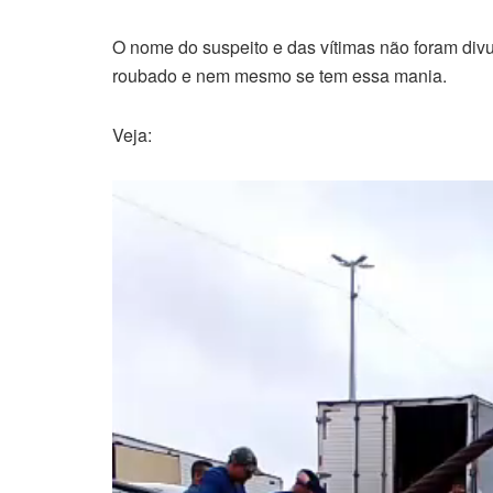
O nome do suspeito e das vítimas não foram div
roubado e nem mesmo se tem essa mania.
Veja:
Tocador
de
vídeo