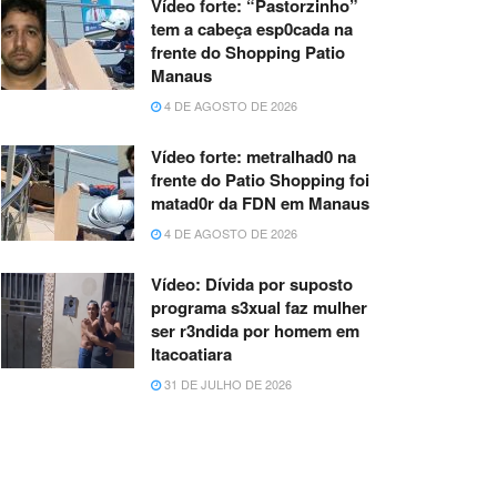
Vídeo forte: “Pastorzinho”
tem a cabeça esp0cada na
frente do Shopping Patio
Manaus
4 DE AGOSTO DE 2026
Vídeo forte: metralhad0 na
frente do Patio Shopping foi
matad0r da FDN em Manaus
4 DE AGOSTO DE 2026
Vídeo: Dívida por suposto
programa s3xual faz mulher
ser r3ndida por homem em
Itacoatiara
31 DE JULHO DE 2026