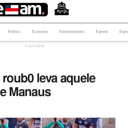
Política
Economia
Entretenimento
Esporte
Espec
Publicidade
 roub0 leva aquele
de Manaus