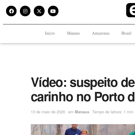
Início
Manaus
Amazonas
Brasil
Vídeo: suspeito de
carinho no Porto 
13 de maio de 2026
em
Manaus
Tempo de leitura: 1 min