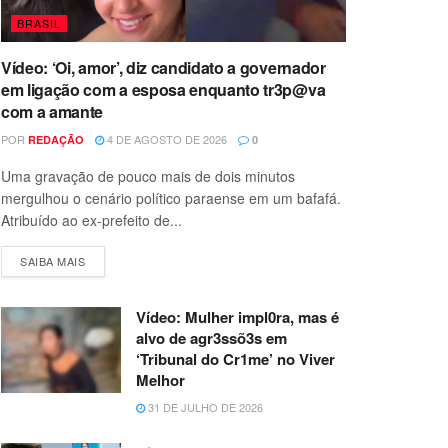
BRASIL
Vídeo: ‘Oi, amor’, diz candidato a governador
em ligação com a esposa enquanto tr3p@va
com a amante
POR
4 DE AGOSTO DE 2026
REDAÇÃO
0
Uma gravação de pouco mais de dois minutos
mergulhou o cenário político paraense em um bafafá.
Atribuído ao ex-prefeito de...
SAIBA MAIS
Vídeo: Mulher impl0ra, mas é
alvo de agr3ssõ3s em
‘Tribunal do Cr1me’ no Viver
Melhor
31 DE JULHO DE 2026