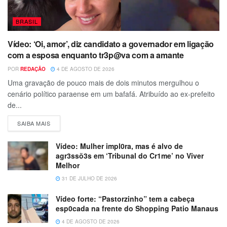
BRASIL
Vídeo: ‘Oi, amor’, diz candidato a governador em ligação
com a esposa enquanto tr3p@va com a amante
POR
REDAÇÃO
4 DE AGOSTO DE 2026
Uma gravação de pouco mais de dois minutos mergulhou o
cenário político paraense em um bafafá. Atribuído ao ex-prefeito
de...
SAIBA MAIS
Vídeo: Mulher impl0ra, mas é alvo de
agr3ssõ3s em ‘Tribunal do Cr1me’ no Viver
Melhor
31 DE JULHO DE 2026
Vídeo forte: “Pastorzinho” tem a cabeça
esp0cada na frente do Shopping Patio Manaus
4 DE AGOSTO DE 2026