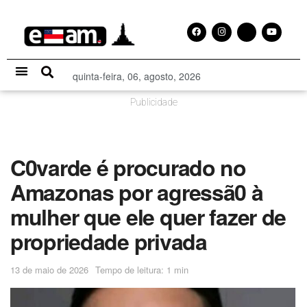
quinta-feira, 06, agosto, 2026
Especial Publicitário
Publicidade
C0varde é procurado no
Amazonas por agressã0 à
mulher que ele quer fazer de
propriedade privada
13 de maio de 2026
Tempo de leitura: 1 min