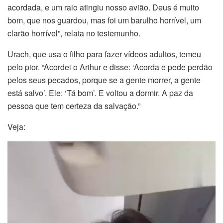
acordada, e um raio atingiu nosso avião. Deus é muito
bom, que nos guardou, mas foi um barulho horrível, um
clarão horrível”, relata no testemunho.
Urach, que usa o filho para fazer vídeos adultos, temeu
pelo pior. “Acordei o Arthur e disse: ‘Acorda e pede perdão
pelos seus pecados, porque se a gente morrer, a gente
está salvo’. Ele: ‘Tá bom’. E voltou a dormir. A paz da
pessoa que tem certeza da salvação.”
Veja:
Tocador
de
vídeo