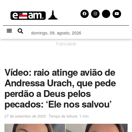
domingo, 09, agosto, 2026
Especial Publicitário
Publicidade
Vídeo: raio atinge avião de
Andressa Urach, que pede
perdão a Deus pelos
pecados: ‘Ele nos salvou’
27 de setembro de 2023
Tempo de leitura: 1 min