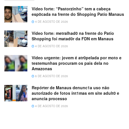
Vídeo forte: “Pastorzinho” tem a cabeça
esp0cada na frente do Shopping Patio Manaus
4 DE AGOSTO DE 2026
Vídeo forte: metralhad0 na frente do Patio
Shopping foi matad0r da FDN em Manaus
4 DE AGOSTO DE 2026
Vídeo urgente: jovem é atr0pelada por moto e
testemunhas procuram os pais dela no
Amazonas
6 DE AGOSTO DE 2026
Repórter de Manaus denunc1a uso não
autorizado de fotos ínt1mas em site adult0 e
anuncia processo
4 DE AGOSTO DE 2026