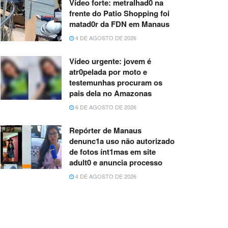
Vídeo forte: metralhad0 na
frente do Patio Shopping foi
matad0r da FDN em Manaus
4 DE AGOSTO DE 2026
Vídeo urgente: jovem é
atr0pelada por moto e
testemunhas procuram os
pais dela no Amazonas
6 DE AGOSTO DE 2026
Repórter de Manaus
denunc1a uso não autorizado
de fotos ínt1mas em site
adult0 e anuncia processo
4 DE AGOSTO DE 2026