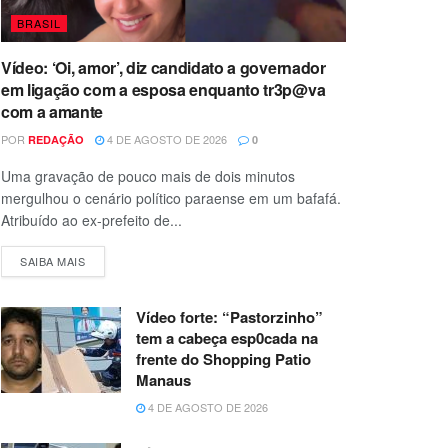
BRASIL
Vídeo: ‘Oi, amor’, diz candidato a governador
em ligação com a esposa enquanto tr3p@va
com a amante
POR
4 DE AGOSTO DE 2026
REDAÇÃO
0
Uma gravação de pouco mais de dois minutos
mergulhou o cenário político paraense em um bafafá.
Atribuído ao ex-prefeito de...
SAIBA MAIS
Vídeo forte: “Pastorzinho”
tem a cabeça esp0cada na
frente do Shopping Patio
Manaus
4 DE AGOSTO DE 2026