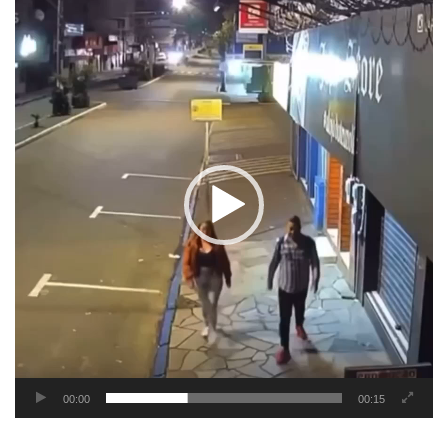
Tocador
de
vídeo
00:00
00:15