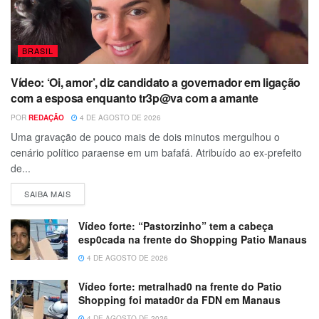
BRASIL
Vídeo: ‘Oi, amor’, diz candidato a governador em ligação
com a esposa enquanto tr3p@va com a amante
POR
REDAÇÃO
4 DE AGOSTO DE 2026
Uma gravação de pouco mais de dois minutos mergulhou o
cenário político paraense em um bafafá. Atribuído ao ex-prefeito
de...
SAIBA MAIS
Vídeo forte: “Pastorzinho” tem a cabeça
esp0cada na frente do Shopping Patio Manaus
4 DE AGOSTO DE 2026
Vídeo forte: metralhad0 na frente do Patio
Shopping foi matad0r da FDN em Manaus
4 DE AGOSTO DE 2026