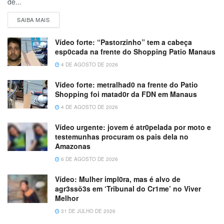
de...
SAIBA MAIS
Vídeo forte: “Pastorzinho” tem a cabeça
esp0cada na frente do Shopping Patio Manaus
4 DE AGOSTO DE 2026
Vídeo forte: metralhad0 na frente do Patio
Shopping foi matad0r da FDN em Manaus
4 DE AGOSTO DE 2026
Vídeo urgente: jovem é atr0pelada por moto e
testemunhas procuram os pais dela no
Amazonas
6 DE AGOSTO DE 2026
Vídeo: Mulher impl0ra, mas é alvo de
agr3ssõ3s em ‘Tribunal do Cr1me’ no Viver
Melhor
31 DE JULHO DE 2026