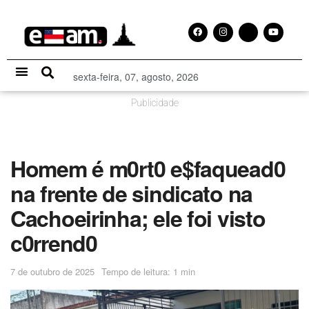
sexta-feira, 07, agosto, 2026
Especial Publicitário
Publicidade
Homem é m0rt0 e$faquead0
na frente de sindicato na
Cachoeirinha; ele foi visto
c0rrend0
7 de outubro de 2025
Tempo de leitura: 1 min