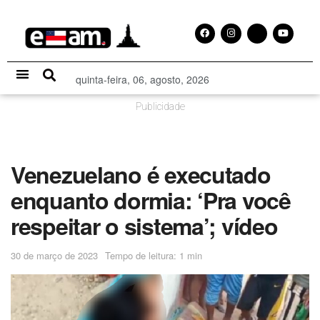
quinta-feira, 06, agosto, 2026
Especial Publicitário
Publicidade
Venezuelano é executado
enquanto dormia: ‘Pra você
respeitar o sistema’; vídeo
30 de março de 2023
Tempo de leitura: 1 min