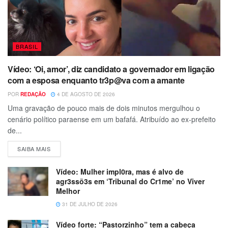
BRASIL
Vídeo: ‘Oi, amor’, diz candidato a governador em ligação
com a esposa enquanto tr3p@va com a amante
POR
REDAÇÃO
4 DE AGOSTO DE 2026
Uma gravação de pouco mais de dois minutos mergulhou o
cenário político paraense em um bafafá. Atribuído ao ex-prefeito
de...
SAIBA MAIS
Vídeo: Mulher impl0ra, mas é alvo de
agr3ssõ3s em ‘Tribunal do Cr1me’ no Viver
Melhor
31 DE JULHO DE 2026
Vídeo forte: “Pastorzinho” tem a cabeça