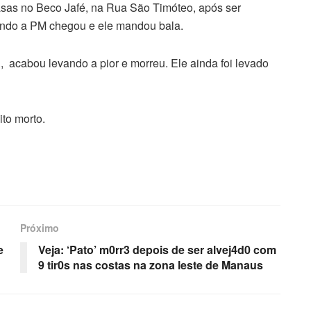
asas no Beco Jafé, na Rua São Timóteo, após ser
uando a PM chegou e ele mandou bala.
, acabou levando a pior e morreu. Ele ainda foi levado
to morto.
Próximo
e
Veja: ‘Pato’ m0rr3 depois de ser alvej4d0 com
9 tir0s nas costas na zona leste de Manaus