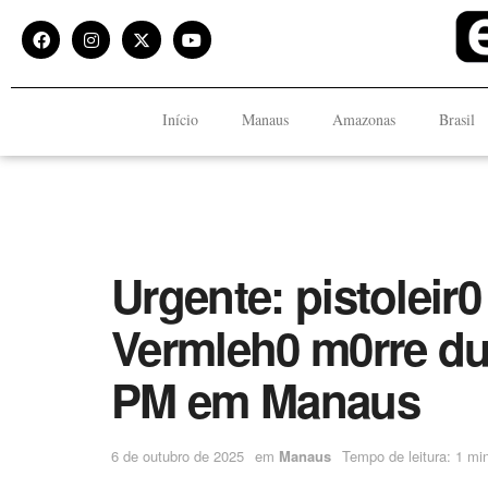
Início
Manaus
Amazonas
Brasil
Urgente: pistolei
Vermleh0 m0rre dur
PM em Manaus
6 de outubro de 2025
em
Manaus
Tempo de leitura: 1 mi