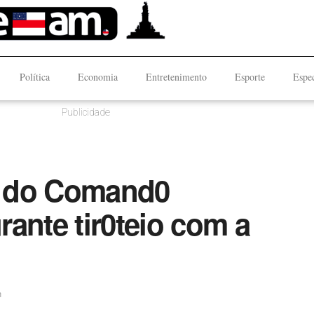
Política
Economia
Entretenimento
Esporte
Espec
Publicidade
r0 do Comand0
ante tir0teio com a
n