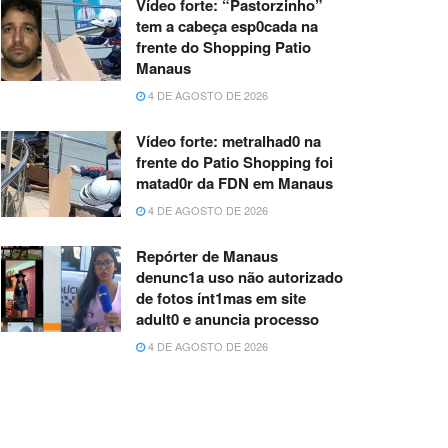
Vídeo forte: “Pastorzinho”
tem a cabeça esp0cada na
frente do Shopping Patio
Manaus
4 DE AGOSTO DE 2026
Vídeo forte: metralhad0 na
frente do Patio Shopping foi
matad0r da FDN em Manaus
4 DE AGOSTO DE 2026
Repórter de Manaus
denunc1a uso não autorizado
de fotos ínt1mas em site
adult0 e anuncia processo
4 DE AGOSTO DE 2026