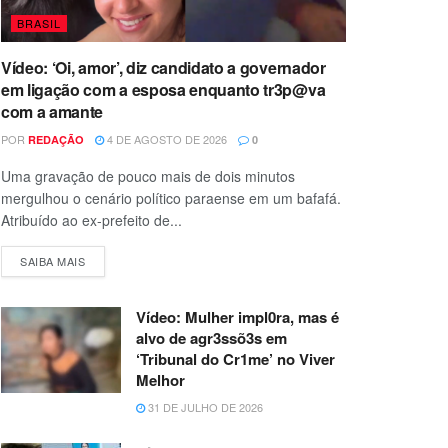
BRASIL
Vídeo: ‘Oi, amor’, diz candidato a governador
em ligação com a esposa enquanto tr3p@va
com a amante
POR
4 DE AGOSTO DE 2026
REDAÇÃO
0
Uma gravação de pouco mais de dois minutos
mergulhou o cenário político paraense em um bafafá.
Atribuído ao ex-prefeito de...
SAIBA MAIS
Vídeo: Mulher impl0ra, mas é
alvo de agr3ssõ3s em
‘Tribunal do Cr1me’ no Viver
Melhor
31 DE JULHO DE 2026