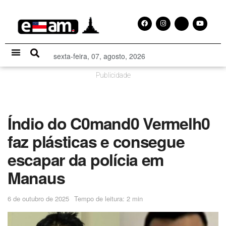
sexta-feira, 07, agosto, 2026
Especial Publicitário
Publicidade
Índio do C0mand0 Vermelh0
faz plásticas e consegue
escapar da polícia em
Manaus
6 de outubro de 2025
Tempo de leitura: 2 min