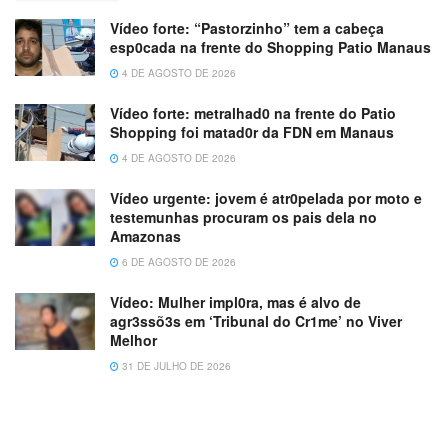
Vídeo forte: “Pastorzinho” tem a cabeça
esp0cada na frente do Shopping Patio Manaus
4 DE AGOSTO DE 2026
Vídeo forte: metralhad0 na frente do Patio
Shopping foi matad0r da FDN em Manaus
4 DE AGOSTO DE 2026
Vídeo urgente: jovem é atr0pelada por moto e
testemunhas procuram os pais dela no
Amazonas
6 DE AGOSTO DE 2026
Vídeo: Mulher impl0ra, mas é alvo de
agr3ssõ3s em ‘Tribunal do Cr1me’ no Viver
Melhor
31 DE JULHO DE 2026