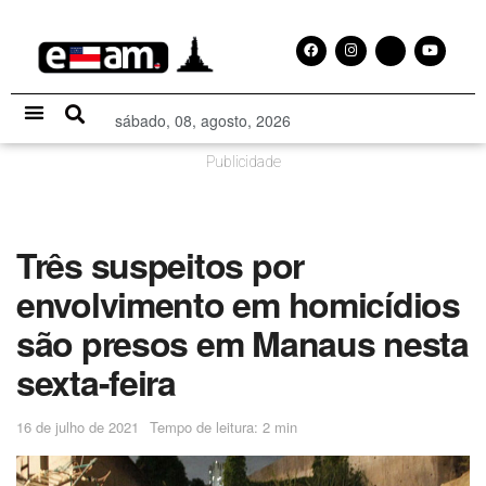
sábado, 08, agosto, 2026
Especial Publicitário
Publicidade
Três suspeitos por
envolvimento em homicídios
são presos em Manaus nesta
sexta-feira
16 de julho de 2021
Tempo de leitura: 2 min