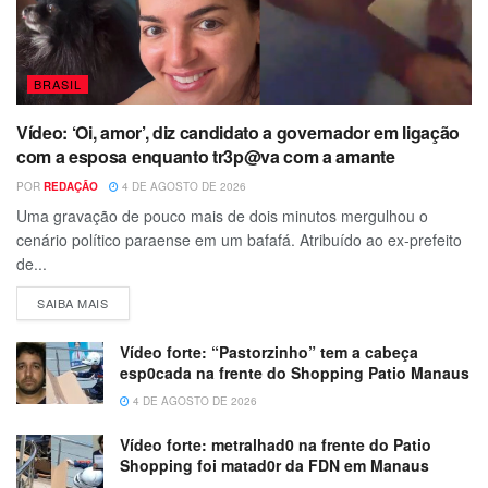
BRASIL
Vídeo: ‘Oi, amor’, diz candidato a governador em ligação
com a esposa enquanto tr3p@va com a amante
POR
REDAÇÃO
4 DE AGOSTO DE 2026
Uma gravação de pouco mais de dois minutos mergulhou o
cenário político paraense em um bafafá. Atribuído ao ex-prefeito
de...
SAIBA MAIS
Vídeo forte: “Pastorzinho” tem a cabeça
esp0cada na frente do Shopping Patio Manaus
4 DE AGOSTO DE 2026
Vídeo forte: metralhad0 na frente do Patio
Shopping foi matad0r da FDN em Manaus