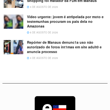
Shopping foi matad0r da FDN em Manaus
4 DE AGOSTO DE 2026
Vídeo urgente: jovem é atr0pelada por moto e
testemunhas procuram os pais dela no
Amazonas
6 DE AGOSTO DE 2026
Repórter de Manaus denunc1a uso não
autorizado de fotos ínt1mas em site adult0 e
anuncia processo
4 DE AGOSTO DE 2026