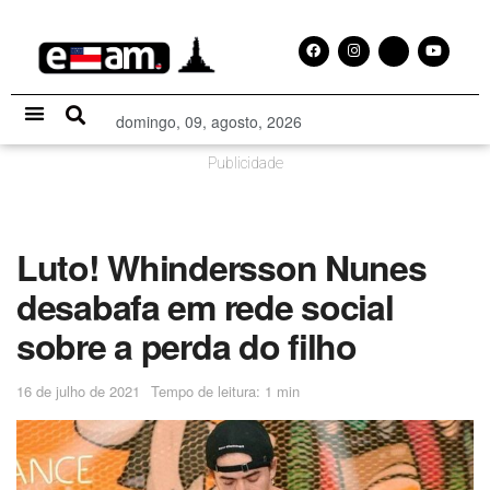
domingo, 09, agosto, 2026
Especial Publicitário
Publicidade
Luto! Whindersson Nunes
desabafa em rede social
sobre a perda do filho
16 de julho de 2021
Tempo de leitura: 1 min