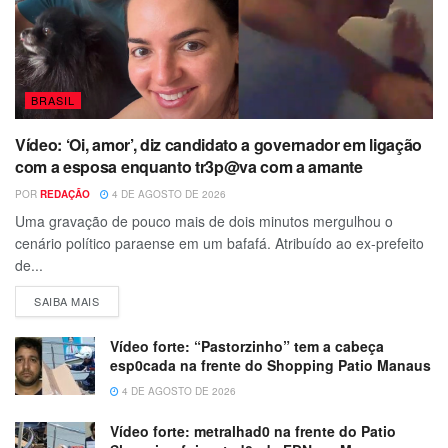
BRASIL
Vídeo: ‘Oi, amor’, diz candidato a governador em ligação
com a esposa enquanto tr3p@va com a amante
POR
REDAÇÃO
4 DE AGOSTO DE 2026
Uma gravação de pouco mais de dois minutos mergulhou o
cenário político paraense em um bafafá. Atribuído ao ex-prefeito
de...
SAIBA MAIS
Vídeo forte: “Pastorzinho” tem a cabeça
esp0cada na frente do Shopping Patio Manaus
4 DE AGOSTO DE 2026
Vídeo forte: metralhad0 na frente do Patio