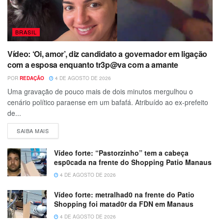
BRASIL
Vídeo: ‘Oi, amor’, diz candidato a governador em ligação
com a esposa enquanto tr3p@va com a amante
POR
REDAÇÃO
4 DE AGOSTO DE 2026
Uma gravação de pouco mais de dois minutos mergulhou o
cenário político paraense em um bafafá. Atribuído ao ex-prefeito
de...
SAIBA MAIS
Vídeo forte: “Pastorzinho” tem a cabeça
esp0cada na frente do Shopping Patio Manaus
4 DE AGOSTO DE 2026
Vídeo forte: metralhad0 na frente do Patio
Shopping foi matad0r da FDN em Manaus
4 DE AGOSTO DE 2026