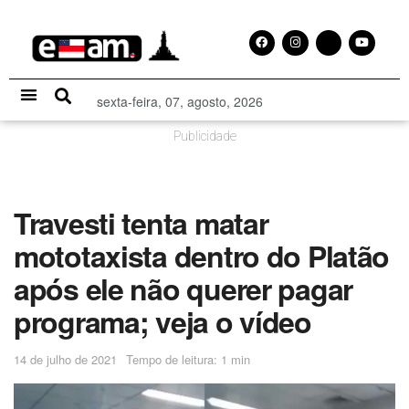
sexta-feira, 07, agosto, 2026
Especial Publicitário
Publicidade
Travesti tenta matar
mototaxista dentro do Platão
após ele não querer pagar
programa; veja o vídeo
14 de julho de 2021
Tempo de leitura: 1 min