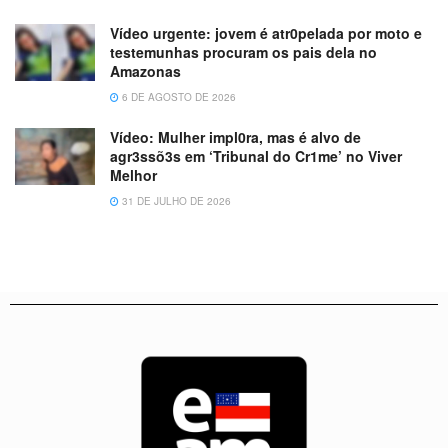
Vídeo urgente: jovem é atr0pelada por moto e
testemunhas procuram os pais dela no
Amazonas
6 DE AGOSTO DE 2026
Vídeo: Mulher impl0ra, mas é alvo de
agr3ssõ3s em ‘Tribunal do Cr1me’ no Viver
Melhor
31 DE JULHO DE 2026