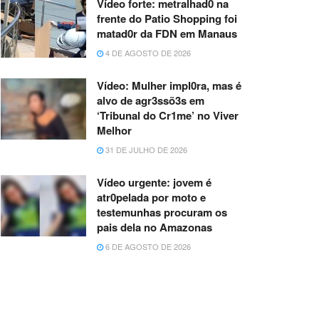
Vídeo forte: metralhad0 na
frente do Patio Shopping foi
matad0r da FDN em Manaus
4 DE AGOSTO DE 2026
Vídeo: Mulher impl0ra, mas é
alvo de agr3ssõ3s em
‘Tribunal do Cr1me’ no Viver
Melhor
31 DE JULHO DE 2026
Vídeo urgente: jovem é
atr0pelada por moto e
testemunhas procuram os
pais dela no Amazonas
6 DE AGOSTO DE 2026