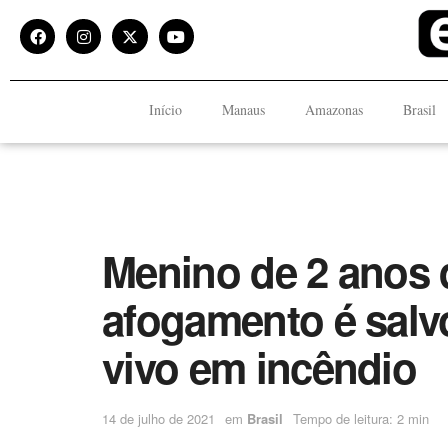
Início
Manaus
Amazonas
Brasil
Menino de 2 anos 
afogamento é salv
vivo em incêndio
14 de julho de 2021
em
Brasil
Tempo de leitura: 2 min