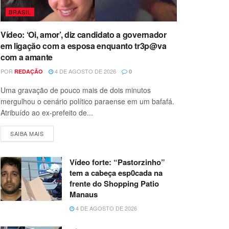
BRASIL
Vídeo: ‘Oi, amor’, diz candidato a governador
em ligação com a esposa enquanto tr3p@va
com a amante
POR
4 DE AGOSTO DE 2026
REDAÇÃO
0
Uma gravação de pouco mais de dois minutos
mergulhou o cenário político paraense em um bafafá.
Atribuído ao ex-prefeito de...
SAIBA MAIS
Vídeo forte: “Pastorzinho”
tem a cabeça esp0cada na
frente do Shopping Patio
Manaus
4 DE AGOSTO DE 2026