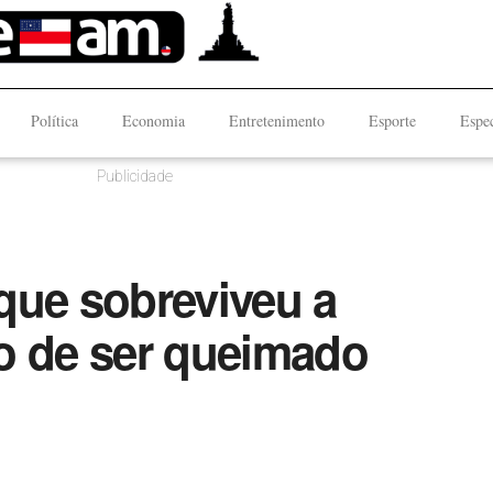
Política
Economia
Entretenimento
Esporte
Espec
Publicidade
que sobreviveu a
o de ser queimado