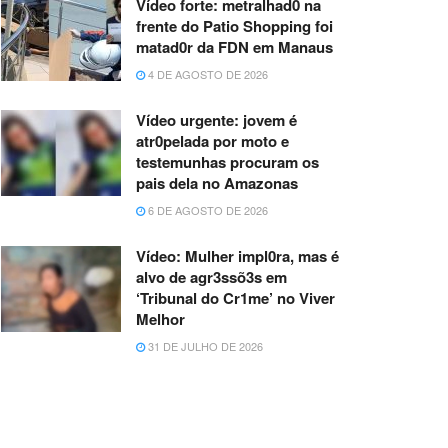
Vídeo forte: metralhad0 na
frente do Patio Shopping foi
matad0r da FDN em Manaus
4 DE AGOSTO DE 2026
Vídeo urgente: jovem é
atr0pelada por moto e
testemunhas procuram os
pais dela no Amazonas
6 DE AGOSTO DE 2026
Vídeo: Mulher impl0ra, mas é
alvo de agr3ssõ3s em
‘Tribunal do Cr1me’ no Viver
Melhor
31 DE JULHO DE 2026