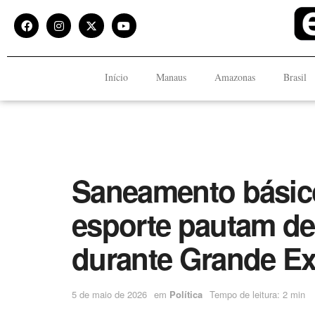
Início
Manaus
Amazonas
Brasil
Saneamento básico
esporte pautam d
durante Grande Ex
5 de maio de 2026
em
Política
Tempo de leitura: 2 min