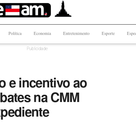
Política
Economia
Entretenimento
Esporte
Espec
Publicidade
 e incentivo ao
ebates na CMM
pediente