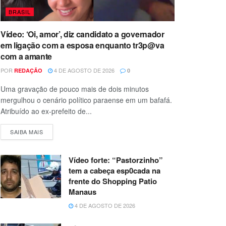
BRASIL
Vídeo: ‘Oi, amor’, diz candidato a governador
em ligação com a esposa enquanto tr3p@va
com a amante
POR
4 DE AGOSTO DE 2026
REDAÇÃO
0
Uma gravação de pouco mais de dois minutos
mergulhou o cenário político paraense em um bafafá.
Atribuído ao ex-prefeito de...
SAIBA MAIS
Vídeo forte: “Pastorzinho”
tem a cabeça esp0cada na
frente do Shopping Patio
Manaus
4 DE AGOSTO DE 2026