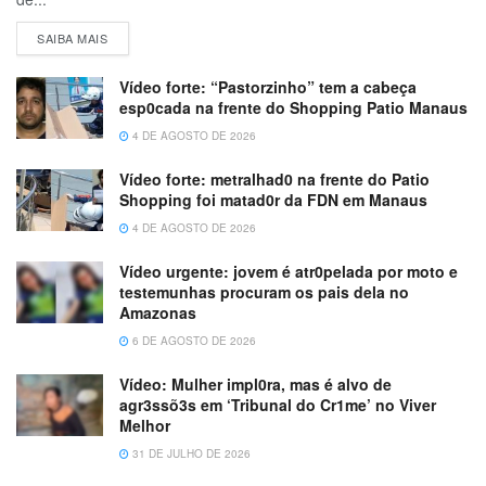
SAIBA MAIS
Vídeo forte: “Pastorzinho” tem a cabeça
esp0cada na frente do Shopping Patio Manaus
4 DE AGOSTO DE 2026
Vídeo forte: metralhad0 na frente do Patio
Shopping foi matad0r da FDN em Manaus
4 DE AGOSTO DE 2026
Vídeo urgente: jovem é atr0pelada por moto e
testemunhas procuram os pais dela no
Amazonas
6 DE AGOSTO DE 2026
Vídeo: Mulher impl0ra, mas é alvo de
agr3ssõ3s em ‘Tribunal do Cr1me’ no Viver
Melhor
31 DE JULHO DE 2026