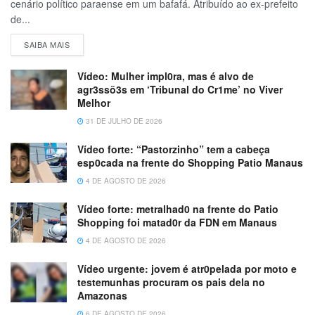
cenário político paraense em um bafafá. Atribuído ao ex-prefeito
de...
SAIBA MAIS
Vídeo: Mulher impl0ra, mas é alvo de
agr3ssõ3s em ‘Tribunal do Cr1me’ no Viver
Melhor
31 DE JULHO DE 2026
Vídeo forte: “Pastorzinho” tem a cabeça
esp0cada na frente do Shopping Patio Manaus
4 DE AGOSTO DE 2026
Vídeo forte: metralhad0 na frente do Patio
Shopping foi matad0r da FDN em Manaus
4 DE AGOSTO DE 2026
Vídeo urgente: jovem é atr0pelada por moto e
testemunhas procuram os pais dela no
Amazonas
6 DE AGOSTO DE 2026