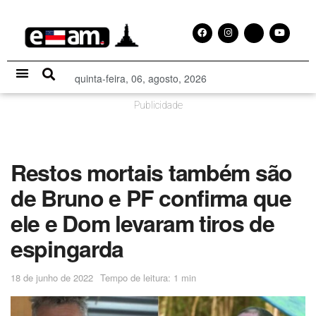
quinta-feira, 06, agosto, 2026
Especial Publicitário
Publicidade
Restos mortais também são
de Bruno e PF confirma que
ele e Dom levaram tiros de
espingarda
18 de junho de 2022
Tempo de leitura: 1 min