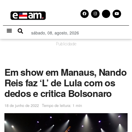
sábado, 08, agosto, 2026
Especial Publicitário
Publicidade
Em show em Manaus, Nando
Reis faz ‘L’ de Lula com os
dedos e critica Bolsonaro
18 de junho de 2022
Tempo de leitura: 1 min