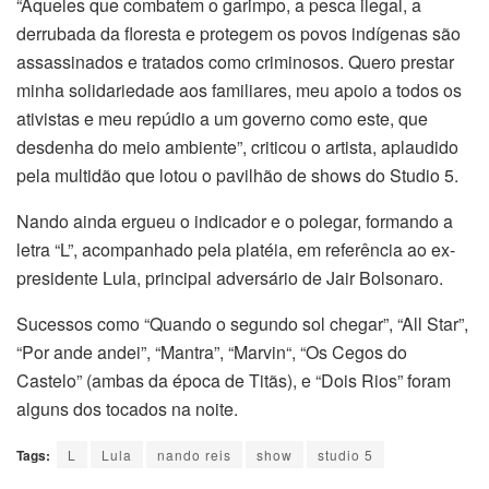
“Aqueles que combatem o garimpo, a pesca ilegal, a
derrubada da floresta e protegem os povos indígenas são
assassinados e tratados como criminosos. Quero prestar
minha solidariedade aos familiares, meu apoio a todos os
ativistas e meu repúdio a um governo como este, que
desdenha do meio ambiente”, criticou o artista, aplaudido
pela multidão que lotou o pavilhão de shows do Studio 5.
Nando ainda ergueu o indicador e o polegar, formando a
letra “L”, acompanhado pela platéia, em referência ao ex-
presidente Lula, principal adversário de Jair Bolsonaro.
Sucessos como “Quando o segundo sol chegar”, “All Star”,
“Por ande andei”, “Mantra”, “Marvin“, “Os Cegos do
Castelo” (ambas da época de Titãs), e “Dois Rios” foram
alguns dos tocados na noite.
Tags:
L
Lula
nando reis
show
studio 5