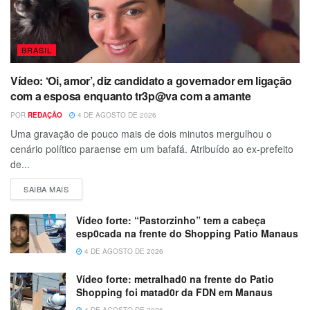
BRASIL
Vídeo: ‘Oi, amor’, diz candidato a governador em ligação
com a esposa enquanto tr3p@va com a amante
POR
REDAÇÃO
4 DE AGOSTO DE 2026
Uma gravação de pouco mais de dois minutos mergulhou o
cenário político paraense em um bafafá. Atribuído ao ex-prefeito
de...
SAIBA MAIS
Vídeo forte: “Pastorzinho” tem a cabeça
esp0cada na frente do Shopping Patio Manaus
4 DE AGOSTO DE 2026
Vídeo forte: metralhad0 na frente do Patio
Shopping foi matad0r da FDN em Manaus
4 DE AGOSTO DE 2026