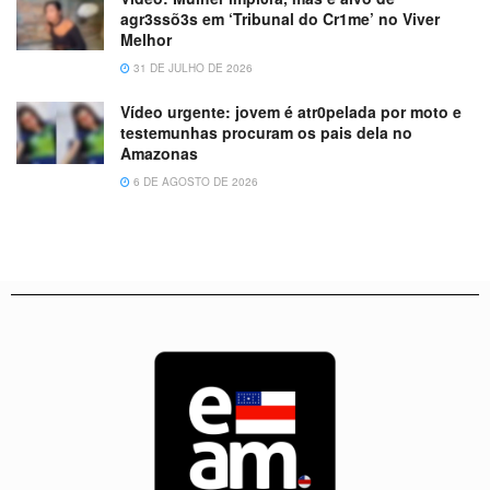
agr3ssõ3s em ‘Tribunal do Cr1me’ no Viver
Melhor
31 DE JULHO DE 2026
Vídeo urgente: jovem é atr0pelada por moto e
testemunhas procuram os pais dela no
Amazonas
6 DE AGOSTO DE 2026