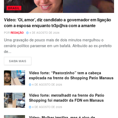
BRASIL
Vídeo: ‘Oi, amor’, diz candidato a governador em ligação
com a esposa enquanto tr3p@va com a amante
POR
REDAÇÃO
4 DE AGOSTO DE 2026
Uma gravação de pouco mais de dois minutos mergulhou o
cenário político paraense em um bafafá. Atribuído ao ex-prefeito
de...
SAIBA MAIS
Vídeo forte: “Pastorzinho” tem a cabeça
esp0cada na frente do Shopping Patio Manaus
4 DE AGOSTO DE 2026
Vídeo forte: metralhad0 na frente do Patio
Shopping foi matad0r da FDN em Manaus
4 DE AGOSTO DE 2026
Vídeo: Mulher impl0ra, mas é alvo de