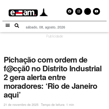
sábado, 08, agosto, 2026
Especial Publicitário
Publicidade
Pichação com ordem de
f@cçã0 no Distrito Industrial
2 gera alerta entre
moradores: ‘Rio de Janeiro
aqui’
21 de novembro de 2025
Tempo de leitura: 1 min