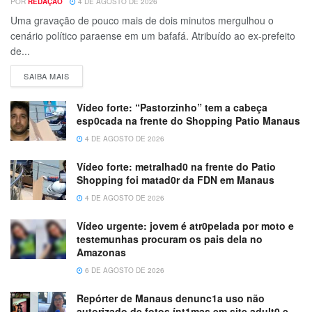
POR
REDAÇÃO
4 DE AGOSTO DE 2026
Uma gravação de pouco mais de dois minutos mergulhou o
cenário político paraense em um bafafá. Atribuído ao ex-prefeito
de...
SAIBA MAIS
Vídeo forte: “Pastorzinho” tem a cabeça
esp0cada na frente do Shopping Patio Manaus
4 DE AGOSTO DE 2026
Vídeo forte: metralhad0 na frente do Patio
Shopping foi matad0r da FDN em Manaus
4 DE AGOSTO DE 2026
Vídeo urgente: jovem é atr0pelada por moto e
testemunhas procuram os pais dela no
Amazonas
6 DE AGOSTO DE 2026
Repórter de Manaus denunc1a uso não
autorizado de fotos ínt1mas em site adult0 e