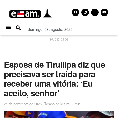
domingo, 09, agosto, 2026
Especial Publicitário
Publicidade
Esposa de Tirullipa diz que
precisava ser traída para
receber uma vitória: ‘Eu
aceito, senhor’
21 de novembro de 2025
Tempo de leitura: 2 min