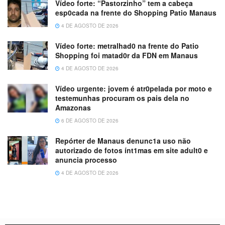
Vídeo forte: “Pastorzinho” tem a cabeça
esp0cada na frente do Shopping Patio Manaus
4 DE AGOSTO DE 2026
Vídeo forte: metralhad0 na frente do Patio
Shopping foi matad0r da FDN em Manaus
4 DE AGOSTO DE 2026
Vídeo urgente: jovem é atr0pelada por moto e
testemunhas procuram os pais dela no
Amazonas
6 DE AGOSTO DE 2026
Repórter de Manaus denunc1a uso não
autorizado de fotos ínt1mas em site adult0 e
anuncia processo
4 DE AGOSTO DE 2026