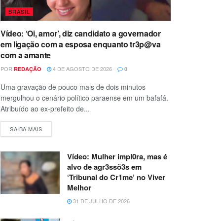
BRASIL
Vídeo: ‘Oi, amor’, diz candidato a governador
em ligação com a esposa enquanto tr3p@va
com a amante
POR
4 DE AGOSTO DE 2026
REDAÇÃO
0
Uma gravação de pouco mais de dois minutos
mergulhou o cenário político paraense em um bafafá.
Atribuído ao ex-prefeito de...
SAIBA MAIS
Vídeo: Mulher impl0ra, mas é
alvo de agr3ssõ3s em
‘Tribunal do Cr1me’ no Viver
Melhor
31 DE JULHO DE 2026