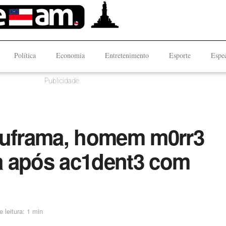
Política
Economia
Entretenimento
Esporte
Espec
Publicidade
Suframa, homem m0rr3
da após ac1dent3 com
 leitura: 1 min