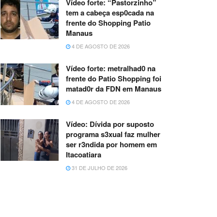
Vídeo forte: “Pastorzinho”
tem a cabeça esp0cada na
frente do Shopping Patio
Manaus
4 DE AGOSTO DE 2026
Vídeo forte: metralhad0 na
frente do Patio Shopping foi
matad0r da FDN em Manaus
4 DE AGOSTO DE 2026
Vídeo: Dívida por suposto
programa s3xual faz mulher
ser r3ndida por homem em
Itacoatiara
31 DE JULHO DE 2026