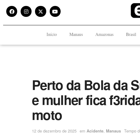
Início
Manaus
Amazonas
Brasil
Perto da Bola da 
e mulher fica f3ri
moto
12 de dezembro de 2025
em
Acidente
,
Manaus
Tempo de