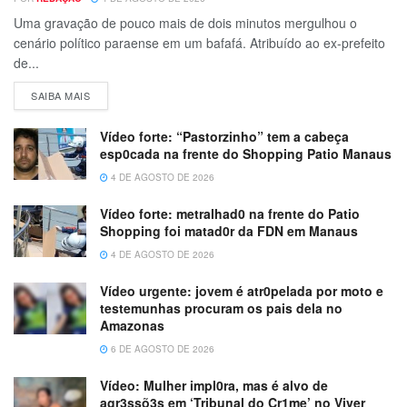
Uma gravação de pouco mais de dois minutos mergulhou o
cenário político paraense em um bafafá. Atribuído ao ex-prefeito
de...
SAIBA MAIS
Vídeo forte: “Pastorzinho” tem a cabeça
esp0cada na frente do Shopping Patio Manaus
4 DE AGOSTO DE 2026
Vídeo forte: metralhad0 na frente do Patio
Shopping foi matad0r da FDN em Manaus
4 DE AGOSTO DE 2026
Vídeo urgente: jovem é atr0pelada por moto e
testemunhas procuram os pais dela no
Amazonas
6 DE AGOSTO DE 2026
Vídeo: Mulher impl0ra, mas é alvo de
agr3ssõ3s em ‘Tribunal do Cr1me’ no Viver