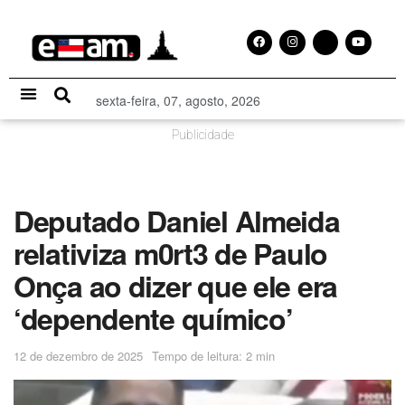
sexta-feira, 07, agosto, 2026
Especial Publicitário
Publicidade
Deputado Daniel Almeida
relativiza m0rt3 de Paulo
Onça ao dizer que ele era
‘dependente químico’
12 de dezembro de 2025
Tempo de leitura: 2 min