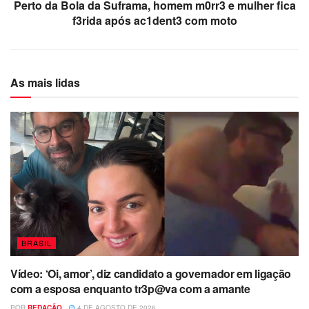
Perto da Bola da Suframa, homem m0rr3 e mulher fica
f3rida após ac1dent3 com moto
As mais lidas
BRASIL
Vídeo: ‘Oi, amor’, diz candidato a governador em ligação
com a esposa enquanto tr3p@va com a amante
POR
REDAÇÃO
4 DE AGOSTO DE 2026