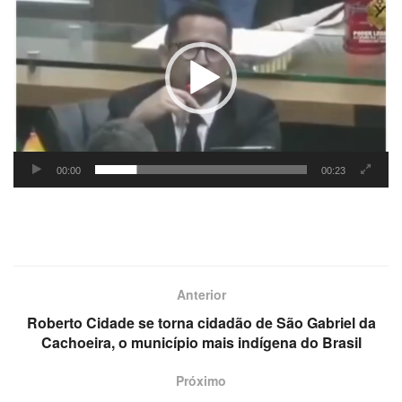
de
vídeo
00:00
00:23
Anterior
Roberto Cidade se torna cidadão de São Gabriel da
Cachoeira, o município mais indígena do Brasil
Próximo