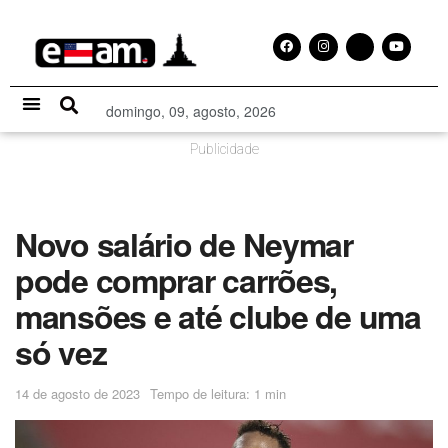
domingo, 09, agosto, 2026
Especial Publicitário
Publicidade
Novo salário de Neymar
pode comprar carrões,
mansões e até clube de uma
só vez
14 de agosto de 2023
Tempo de leitura: 1 min