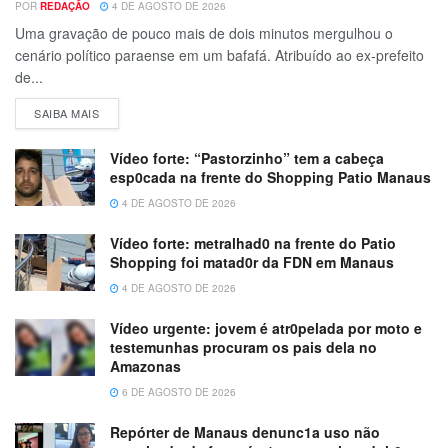
POR
REDAÇÃO
4 DE AGOSTO DE 2026
Uma gravação de pouco mais de dois minutos mergulhou o
cenário político paraense em um bafafá. Atribuído ao ex-prefeito
de...
SAIBA MAIS
Vídeo forte: “Pastorzinho” tem a cabeça
esp0cada na frente do Shopping Patio Manaus
4 DE AGOSTO DE 2026
Vídeo forte: metralhad0 na frente do Patio
Shopping foi matad0r da FDN em Manaus
4 DE AGOSTO DE 2026
Vídeo urgente: jovem é atr0pelada por moto e
testemunhas procuram os pais dela no
Amazonas
6 DE AGOSTO DE 2026
Repórter de Manaus denunc1a uso não