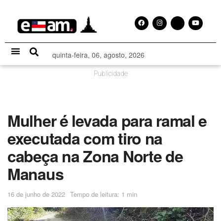
quinta-feira, 06, agosto, 2026
Especial Publicitário
Publicidade
Mulher é levada para ramal e
executada com tiro na
cabeça na Zona Norte de
Manaus
16 de junho de 2022
Tempo de leitura: 1 min