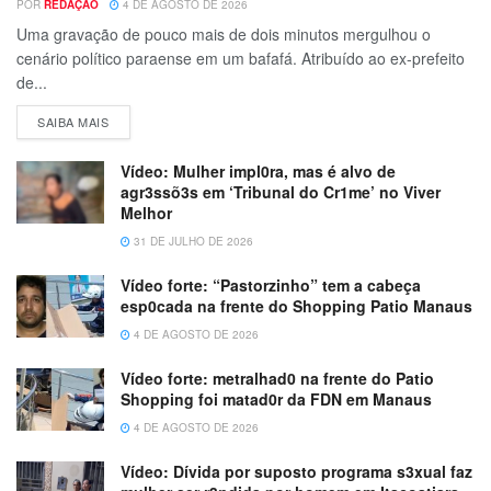
POR
REDAÇÃO
4 DE AGOSTO DE 2026
Uma gravação de pouco mais de dois minutos mergulhou o
cenário político paraense em um bafafá. Atribuído ao ex-prefeito
de...
SAIBA MAIS
Vídeo: Mulher impl0ra, mas é alvo de
agr3ssõ3s em ‘Tribunal do Cr1me’ no Viver
Melhor
31 DE JULHO DE 2026
Vídeo forte: “Pastorzinho” tem a cabeça
esp0cada na frente do Shopping Patio Manaus
4 DE AGOSTO DE 2026
Vídeo forte: metralhad0 na frente do Patio
Shopping foi matad0r da FDN em Manaus
4 DE AGOSTO DE 2026
Vídeo: Dívida por suposto programa s3xual faz