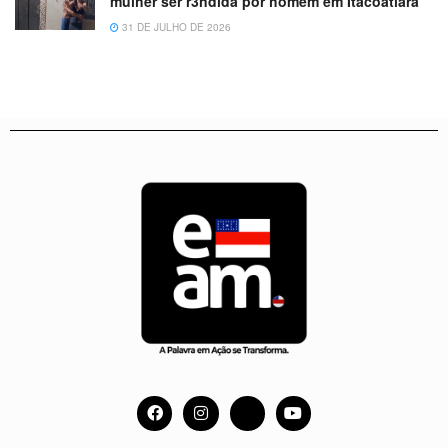
mulher ser r3ndida por homem em Itacoatiara
31 DE JULHO DE 2026