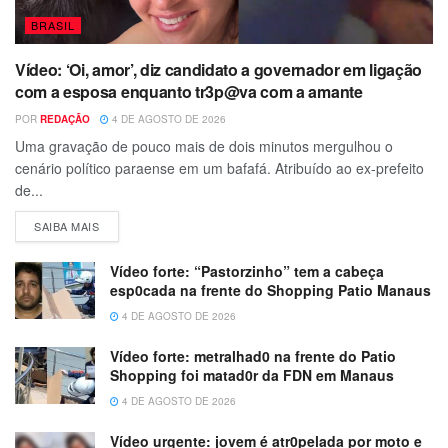
BRASIL
Vídeo: ‘Oi, amor’, diz candidato a governador em ligação
com a esposa enquanto tr3p@va com a amante
POR
REDAÇÃO
4 DE AGOSTO DE 2026
Uma gravação de pouco mais de dois minutos mergulhou o
cenário político paraense em um bafafá. Atribuído ao ex-prefeito
de...
SAIBA MAIS
Vídeo forte: “Pastorzinho” tem a cabeça
esp0cada na frente do Shopping Patio Manaus
4 DE AGOSTO DE 2026
Vídeo forte: metralhad0 na frente do Patio
Shopping foi matad0r da FDN em Manaus
4 DE AGOSTO DE 2026
Vídeo urgente: jovem é atr0pelada por moto e