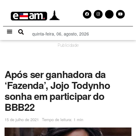
quinta-feira, 06, agosto, 2026
Especial Publicitário
Publicidade
Após ser ganhadora da
‘Fazenda’, Jojo Todynho
sonha em participar do
BBB22
15 de julho de 2021
Tempo de leitura: 1 min