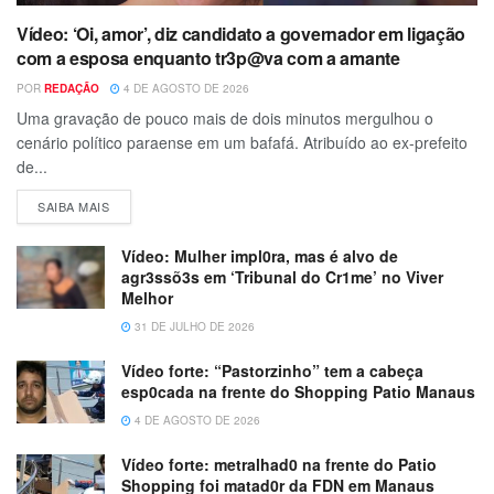
Vídeo: ‘Oi, amor’, diz candidato a governador em ligação
com a esposa enquanto tr3p@va com a amante
POR
REDAÇÃO
4 DE AGOSTO DE 2026
Uma gravação de pouco mais de dois minutos mergulhou o
cenário político paraense em um bafafá. Atribuído ao ex-prefeito
de...
SAIBA MAIS
Vídeo: Mulher impl0ra, mas é alvo de
agr3ssõ3s em ‘Tribunal do Cr1me’ no Viver
Melhor
31 DE JULHO DE 2026
Vídeo forte: “Pastorzinho” tem a cabeça
esp0cada na frente do Shopping Patio Manaus
4 DE AGOSTO DE 2026
Vídeo forte: metralhad0 na frente do Patio
Shopping foi matad0r da FDN em Manaus