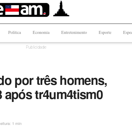
Política
Economia
Entretenimento
Esporte
Espec
Publicidade
do por três homens,
3 após tr4um4tism0
eitura: 1 min