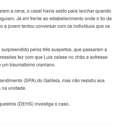
ram a cena, o casal havia saído para lanchar quando
guiam. Já em frente ao estabelecimento onde o tio da
to a jovem tentou conversar com os indivíduos que os
i surpreendido pelos três suspeitos, que passaram a
gressões fez com que Luis caísse no chão e sofresse
e um traumatismo craniano.
tendimento (SPA) do Galileia, mas não resistiu aos
a na unidade.
uestros (DEHS) investiga o caso.