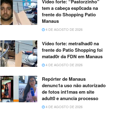
Vídeo forte: “Pastorzinho”
tem a cabeça esp0cada na
frente do Shopping Patio
Manaus
4 DE AGOSTO DE 2026
Vídeo forte: metralhad0 na
frente do Patio Shopping foi
matad0r da FDN em Manaus
4 DE AGOSTO DE 2026
Repórter de Manaus
denunc1a uso não autorizado
de fotos ínt1mas em site
adult0 e anuncia processo
4 DE AGOSTO DE 2026