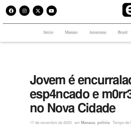
Início
Manaus
Amazonas
Brasil
Jovem é encurrala
esp4ncado e m0rr
no Nova Cidade
17 de novembro de 2025
em
Manaus
,
polícia
Tempo de l