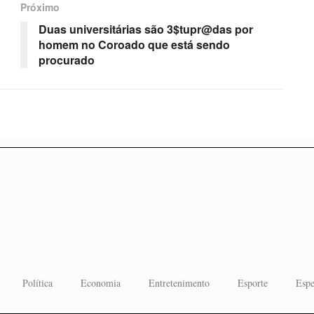
Próximo
Duas universitárias são 3$tupr@das por
homem no Coroado que está sendo
procurado
Política
Economia
Entretenimento
Esporte
Espe