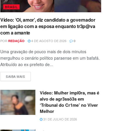
BRASIL
Vídeo: ‘Oi, amor’, diz candidato a governador
em ligação com a esposa enquanto tr3p@va
com a amante
POR
4 DE AGOSTO DE 2026
REDAÇÃO
0
Uma gravação de pouco mais de dois minutos
mergulhou o cenário político paraense em um bafafá.
Atribuído ao ex-prefeito de...
SAIBA MAIS
Vídeo: Mulher impl0ra, mas é
alvo de agr3ssõ3s em
‘Tribunal do Cr1me’ no Viver
Melhor
31 DE JULHO DE 2026