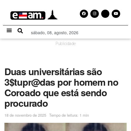
sábado, 08, agosto, 2026
Especial Publicitário
Publicidade
Duas universitárias são
3$tupr@das por homem no
Coroado que está sendo
procurado
18 de novembro de 2025
Tempo de leitura: 1 min