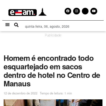
quinta-feira, 06, agosto, 2026
Especial Publicitário
Publicidade
Homem é encontrado todo
esquartejado em sacos
dentro de hotel no Centro de
Manaus
12 de dezembro de 2022
Tempo de leitura: 1 min