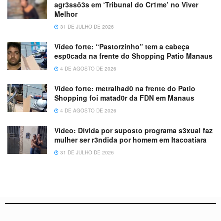
agr3ssõ3s em ‘Tribunal do Cr1me’ no Viver
Melhor
31 DE JULHO DE 2026
Vídeo forte: “Pastorzinho” tem a cabeça
esp0cada na frente do Shopping Patio Manaus
4 DE AGOSTO DE 2026
Vídeo forte: metralhad0 na frente do Patio
Shopping foi matad0r da FDN em Manaus
4 DE AGOSTO DE 2026
Vídeo: Dívida por suposto programa s3xual faz
mulher ser r3ndida por homem em Itacoatiara
31 DE JULHO DE 2026