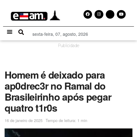
sexta-feira, 07, agosto, 2026
Especial Publicitário
Publicidade
Homem é deixado para
ap0drec3r no Ramal do
Brasileirinho após pegar
quatro t1r0s
16 de janeiro de 2025
Tempo de leitura: 1 min