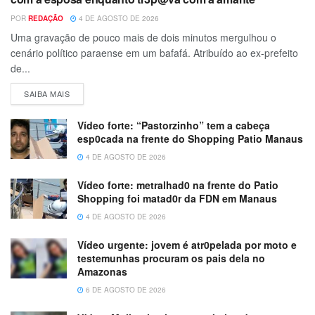
POR
REDAÇÃO
4 DE AGOSTO DE 2026
Uma gravação de pouco mais de dois minutos mergulhou o
cenário político paraense em um bafafá. Atribuído ao ex-prefeito
de...
SAIBA MAIS
Vídeo forte: “Pastorzinho” tem a cabeça
esp0cada na frente do Shopping Patio Manaus
4 DE AGOSTO DE 2026
Vídeo forte: metralhad0 na frente do Patio
Shopping foi matad0r da FDN em Manaus
4 DE AGOSTO DE 2026
Vídeo urgente: jovem é atr0pelada por moto e
testemunhas procuram os pais dela no
Amazonas
6 DE AGOSTO DE 2026