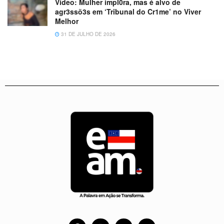
Vídeo: Mulher impl0ra, mas é alvo de
agr3ssõ3s em ‘Tribunal do Cr1me’ no Viver
Melhor
31 DE JULHO DE 2026