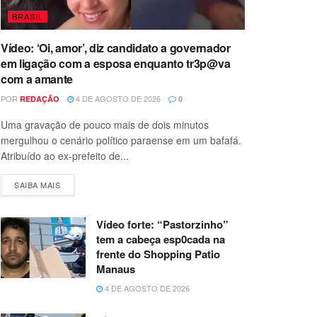
BRASIL
Vídeo: ‘Oi, amor’, diz candidato a governador
em ligação com a esposa enquanto tr3p@va
com a amante
POR
4 DE AGOSTO DE 2026
REDAÇÃO
0
Uma gravação de pouco mais de dois minutos
mergulhou o cenário político paraense em um bafafá.
Atribuído ao ex-prefeito de...
SAIBA MAIS
Vídeo forte: “Pastorzinho”
tem a cabeça esp0cada na
frente do Shopping Patio
Manaus
4 DE AGOSTO DE 2026