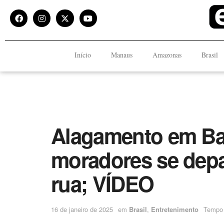
Início
Manaus
Amazonas
Brasil
Alagamento em Bal
moradores se dep
rua; VÍDEO
16 de janeiro de 2025
em
Brasil
,
Entretenimento
Tempo 