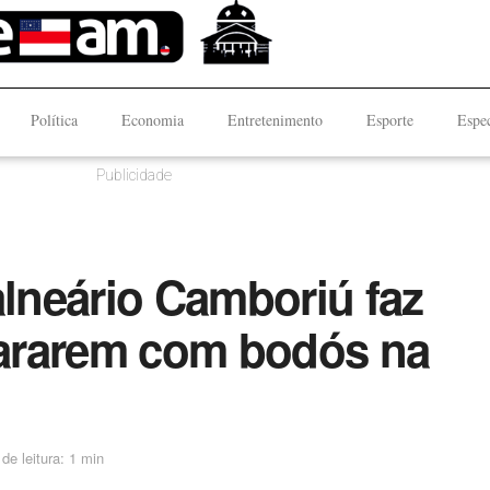
Política
Economia
Entretenimento
Esporte
Espec
Publicidade
neário Camboriú faz
ararem com bodós na
de leitura: 1 min