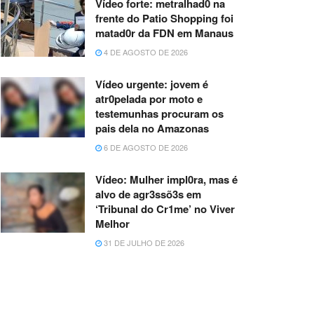
Vídeo forte: metralhad0 na
frente do Patio Shopping foi
matad0r da FDN em Manaus
4 DE AGOSTO DE 2026
Vídeo urgente: jovem é
atr0pelada por moto e
testemunhas procuram os
pais dela no Amazonas
6 DE AGOSTO DE 2026
Vídeo: Mulher impl0ra, mas é
alvo de agr3ssõ3s em
‘Tribunal do Cr1me’ no Viver
Melhor
31 DE JULHO DE 2026