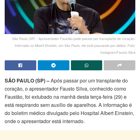
São Paulo (SP) - Apresentador Faustão pode passar por transplante de coração.
Internado no Alberti Einstein, em São Paulo, ele está passando por diálise. Foto:
Instagram/Fausto Silva
SÃO PAULO (SP) –
Após passar por um transplante do
coração, o apresentador Fausto Silva, conhecido como
Faustão, foi extubado na manhã desta terça-feira (29) e
está respirando sem auxílio de aparelhos. A informação é
do boletim médico divulgado pelo Hospital Albert Einstein,
onde o apresentador está internado.