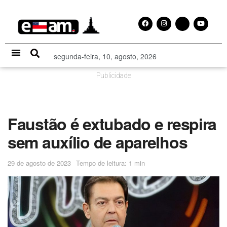
segunda-feira, 10, agosto, 2026
Especial Publicitário
Publicidade
Faustão é extubado e respira
sem auxílio de aparelhos
29 de agosto de 2023
Tempo de leitura: 1 min