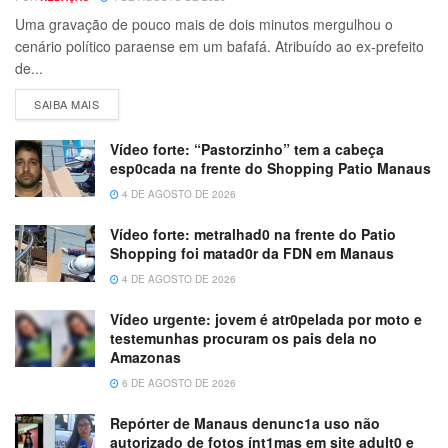
Uma gravação de pouco mais de dois minutos mergulhou o
cenário político paraense em um bafafá. Atribuído ao ex-prefeito
de...
SAIBA MAIS
Vídeo forte: “Pastorzinho” tem a cabeça
esp0cada na frente do Shopping Patio Manaus
4 DE AGOSTO DE 2026
Vídeo forte: metralhad0 na frente do Patio
Shopping foi matad0r da FDN em Manaus
4 DE AGOSTO DE 2026
Vídeo urgente: jovem é atr0pelada por moto e
testemunhas procuram os pais dela no
Amazonas
6 DE AGOSTO DE 2026
Repórter de Manaus denunc1a uso não
autorizado de fotos ínt1mas em site adult0 e