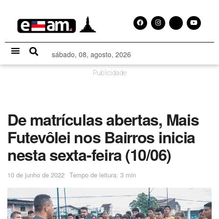
sábado, 08, agosto, 2026
Especial Publicitário
Publicidade
De matrículas abertas, Mais
Futevôlei nos Bairros inicia
nesta sexta-feira (10/06)
10 de junho de 2022
Tempo de leitura: 3 min