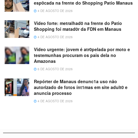
esp0cada na frente do Shopping Patio Manaus
4 DE AGOSTO DE 2026
Vídeo forte: metralhad0 na frente do Patio
Shopping foi matad0r da FDN em Manaus
4 DE AGOSTO DE 2026
Vídeo urgente: jovem é atr0pelada por moto e
testemunhas procuram os pais dela no
Amazonas
6 DE AGOSTO DE 2026
Repórter de Manaus denunc1a uso não
autorizado de fotos ínt1mas em site adult0 e
anuncia processo
4 DE AGOSTO DE 2026