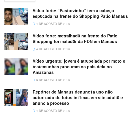
Vídeo forte: “Pastorzinho” tem a cabeça
esp0cada na frente do Shopping Patio Manaus
4 DE AGOSTO DE 2026
Vídeo forte: metralhad0 na frente do Patio
Shopping foi matad0r da FDN em Manaus
4 DE AGOSTO DE 2026
Vídeo urgente: jovem é atr0pelada por moto e
testemunhas procuram os pais dela no
Amazonas
6 DE AGOSTO DE 2026
Repórter de Manaus denunc1a uso não
autorizado de fotos ínt1mas em site adult0 e
anuncia processo
4 DE AGOSTO DE 2026