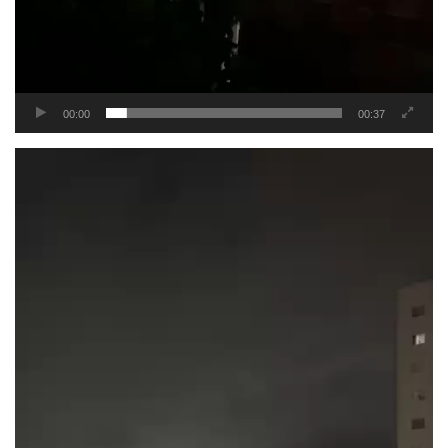
00:00
00:37
Tocador
de
vídeo