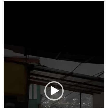
Tocador
de
vídeo