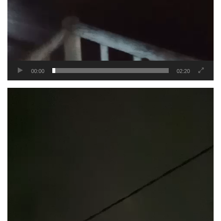
00:00
02:20
Tocador
de
vídeo