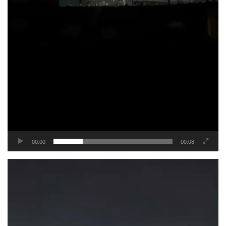
00:00
00:08
Tocador
de
vídeo