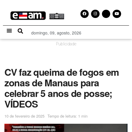
domingo, 09, agosto, 2026
Especial Publicitário
Publicidade
CV faz queima de fogos em
zonas de Manaus para
celebrar 5 anos de posse;
VÍDEOS
10 de fevereiro de 2025
Tempo de leitura: 1 min