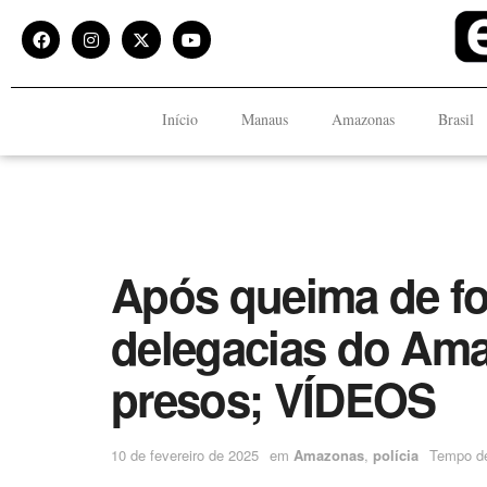
Início
Manaus
Amazonas
Brasil
Após queima de fo
delegacias do Am
presos; VÍDEOS
10 de fevereiro de 2025
em
Amazonas
,
polícia
Tempo de