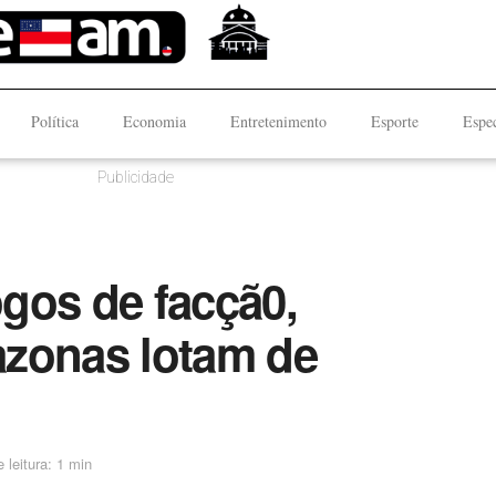
Política
Economia
Entretenimento
Esporte
Espec
Publicidade
gos de facçã0,
azonas lotam de
 leitura: 1 min