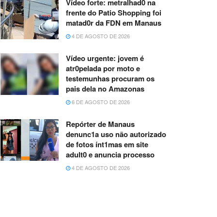
Vídeo forte: metralhad0 na
frente do Patio Shopping foi
matad0r da FDN em Manaus
4 DE AGOSTO DE 2026
Vídeo urgente: jovem é
atr0pelada por moto e
testemunhas procuram os
pais dela no Amazonas
6 DE AGOSTO DE 2026
Repórter de Manaus
denunc1a uso não autorizado
de fotos ínt1mas em site
adult0 e anuncia processo
4 DE AGOSTO DE 2026