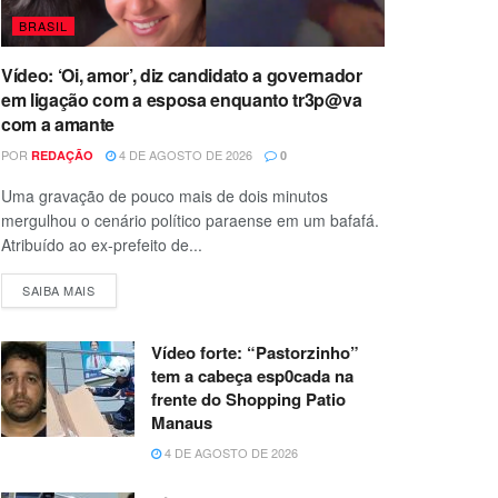
BRASIL
Vídeo: ‘Oi, amor’, diz candidato a governador
em ligação com a esposa enquanto tr3p@va
com a amante
POR
4 DE AGOSTO DE 2026
REDAÇÃO
0
Uma gravação de pouco mais de dois minutos
mergulhou o cenário político paraense em um bafafá.
Atribuído ao ex-prefeito de...
SAIBA MAIS
Vídeo forte: “Pastorzinho”
tem a cabeça esp0cada na
frente do Shopping Patio
Manaus
4 DE AGOSTO DE 2026