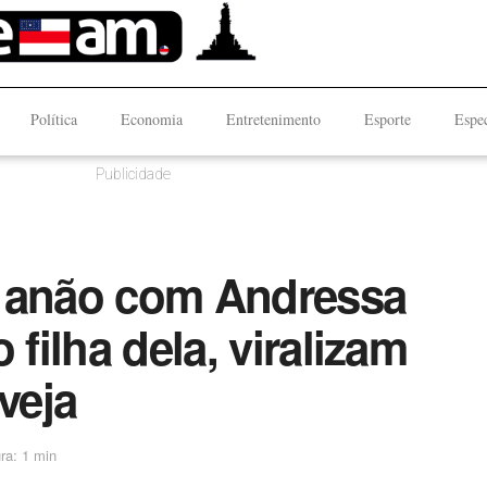
Política
Economia
Entretenimento
Esporte
Espec
Publicidade
e anão com Andressa
 filha dela, viralizam
veja
ra: 1 min