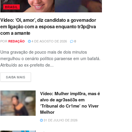
BRASIL
Vídeo: ‘Oi, amor’, diz candidato a governador
em ligação com a esposa enquanto tr3p@va
com a amante
POR
4 DE AGOSTO DE 2026
REDAÇÃO
0
Uma gravação de pouco mais de dois minutos
mergulhou o cenário político paraense em um bafafá.
Atribuído ao ex-prefeito de...
SAIBA MAIS
Vídeo: Mulher impl0ra, mas é
alvo de agr3ssõ3s em
‘Tribunal do Cr1me’ no Viver
Melhor
31 DE JULHO DE 2026