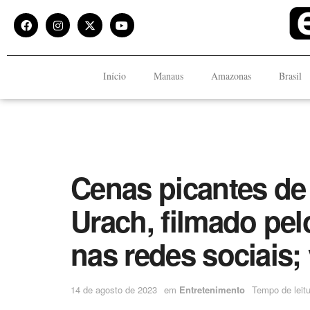
Início
Manaus
Amazonas
Brasil
Cenas picantes d
Urach, filmado pelo
nas redes sociais; 
14 de agosto de 2023
em
Entretenimento
Tempo de leitu