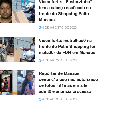
Vídeo forte: “Pastorzinho”
tem a cabeça esp0cada na
frente do Shopping Patio
Manaus
4 DE AGOSTO DE 2026
Vídeo forte: metralhad0 na
frente do Patio Shopping foi
matad0r da FDN em Manaus
4 DE AGOSTO DE 2026
Repórter de Manaus
denunc1a uso não autorizado
de fotos ínt1mas em site
adult0 e anuncia processo
4 DE AGOSTO DE 2026