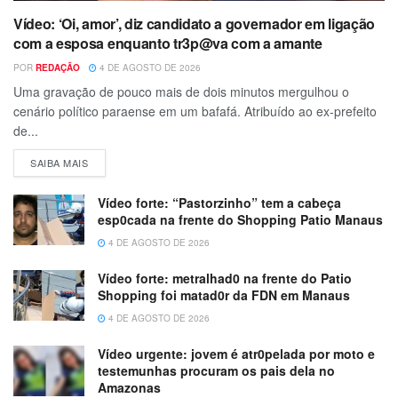
Vídeo: ‘Oi, amor’, diz candidato a governador em ligação
com a esposa enquanto tr3p@va com a amante
POR
REDAÇÃO
4 DE AGOSTO DE 2026
Uma gravação de pouco mais de dois minutos mergulhou o
cenário político paraense em um bafafá. Atribuído ao ex-prefeito
de...
SAIBA MAIS
Vídeo forte: “Pastorzinho” tem a cabeça
esp0cada na frente do Shopping Patio Manaus
4 DE AGOSTO DE 2026
Vídeo forte: metralhad0 na frente do Patio
Shopping foi matad0r da FDN em Manaus
4 DE AGOSTO DE 2026
Vídeo urgente: jovem é atr0pelada por moto e
testemunhas procuram os pais dela no
Amazonas