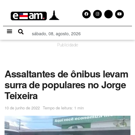
sábado, 08, agosto, 2026
Especial Publicitário
Publicidade
Assaltantes de ônibus levam
surra de populares no Jorge
Teixeira
10 de junho de 2022
Tempo de leitura: 1 min