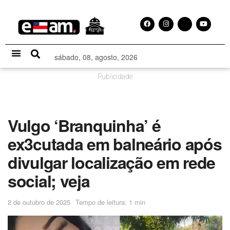
sábado, 08, agosto, 2026
Especial Publicitário
Publicidade
Vulgo ‘Branquinha’ é
ex3cutada em balneário após
divulgar localização em rede
social; veja
2 de outubro de 2025
Tempo de leitura: 1 min