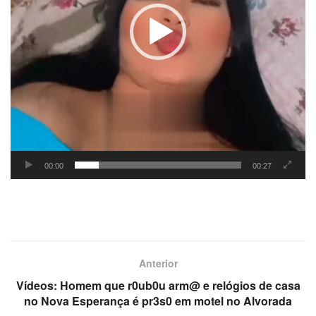
00:00
00:27
Anterior
Vídeos: Homem que r0ub0u arm@ e relógios de casa
no Nova Esperança é pr3s0 em motel no Alvorada