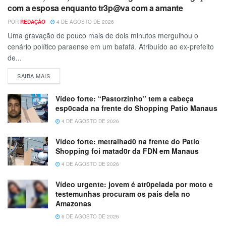
com a esposa enquanto tr3p@va com a amante
POR
REDAÇÃO
4 DE AGOSTO DE 2026
Uma gravação de pouco mais de dois minutos mergulhou o
cenário político paraense em um bafafá. Atribuído ao ex-prefeito
de...
SAIBA MAIS
Vídeo forte: “Pastorzinho” tem a cabeça
esp0cada na frente do Shopping Patio Manaus
4 DE AGOSTO DE 2026
Vídeo forte: metralhad0 na frente do Patio
Shopping foi matad0r da FDN em Manaus
4 DE AGOSTO DE 2026
Vídeo urgente: jovem é atr0pelada por moto e
testemunhas procuram os pais dela no
Amazonas
6 DE AGOSTO DE 2026