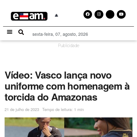
sexta-feira, 07, agosto, 2026
Especial Publicitário
Publicidade
Vídeo: Vasco lança novo
uniforme com homenagem à
torcida do Amazonas
21 de julho de 2023
Tempo de leitura: 1 min