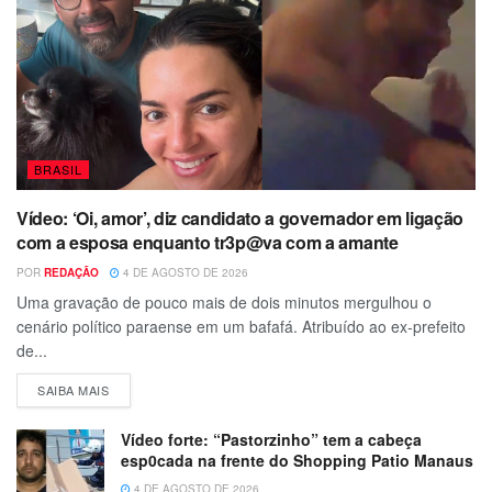
BRASIL
Vídeo: ‘Oi, amor’, diz candidato a governador em ligação
com a esposa enquanto tr3p@va com a amante
POR
REDAÇÃO
4 DE AGOSTO DE 2026
Uma gravação de pouco mais de dois minutos mergulhou o
cenário político paraense em um bafafá. Atribuído ao ex-prefeito
de...
SAIBA MAIS
Vídeo forte: “Pastorzinho” tem a cabeça
esp0cada na frente do Shopping Patio Manaus
4 DE AGOSTO DE 2026