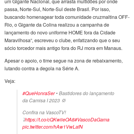
um Gigante Nacional, que arrasta multidões por onde
passa, Norte-Sul, Norte-Sul deste Brasil. Por isso,
buscando homenagear toda comunidade cruzmaltina OFF-
Rio, o Gigante da Colina realizou a campanha de
lançamento do novo uniforme HOME fora da Cidade
Maravilhosa”, escreveu o clube, enfatizando que o seu
sócio torcedor mais antigo fora do RJ mora em Manaus.
Apesar o apoio, o time segue na zona de rebaixamento,
lutando contra a degola na Série A.
Veja:
#QueHonraSer
• Bastidores do lançamento
da Camisa I 2023 💢
Confira na VascoTV!
⤵
https://t.co/cQKwiieOA8
#VascoDaGama
pic.twitter.com/hAw1VwLafN