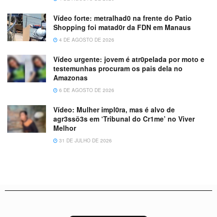
Vídeo forte: metralhad0 na frente do Patio
Shopping foi matad0r da FDN em Manaus
4 DE AGOSTO DE 2026
Vídeo urgente: jovem é atr0pelada por moto e
testemunhas procuram os pais dela no
Amazonas
6 DE AGOSTO DE 2026
Vídeo: Mulher impl0ra, mas é alvo de
agr3ssõ3s em ‘Tribunal do Cr1me’ no Viver
Melhor
31 DE JULHO DE 2026