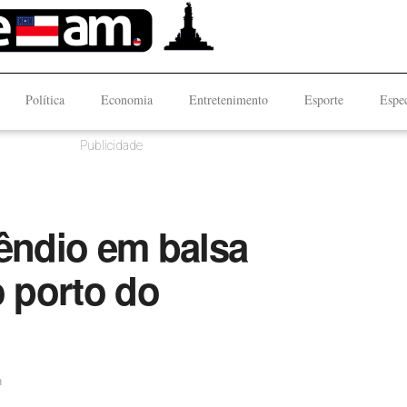
Política
Economia
Entretenimento
Esporte
Espec
Publicidade
cêndio em balsa
o porto do
n