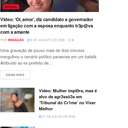
BRASIL
Vídeo: ‘Oi, amor’, diz candidato a governador
em ligação com a esposa enquanto tr3p@va
com a amante
POR
4 DE AGOSTO DE 2026
REDAÇÃO
0
Uma gravação de pouco mais de dois minutos
mergulhou o cenário político paraense em um bafafá.
Atribuído ao ex-prefeito de...
SAIBA MAIS
Vídeo: Mulher impl0ra, mas é
alvo de agr3ssõ3s em
‘Tribunal do Cr1me’ no Viver
Melhor
31 DE JULHO DE 2026