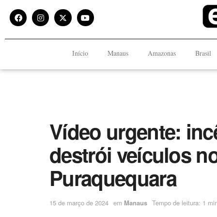
Início
Manaus
Amazonas
Brasil
Vídeo urgente: in
destrói veículos n
Puraquequara
15 de março de 2024
em
Manaus
Tempo de leitura: 1 mi