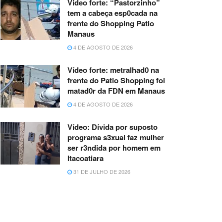
Vídeo forte: “Pastorzinho”
tem a cabeça esp0cada na
frente do Shopping Patio
Manaus
4 DE AGOSTO DE 2026
Vídeo forte: metralhad0 na
frente do Patio Shopping foi
matad0r da FDN em Manaus
4 DE AGOSTO DE 2026
Vídeo: Dívida por suposto
programa s3xual faz mulher
ser r3ndida por homem em
Itacoatiara
31 DE JULHO DE 2026