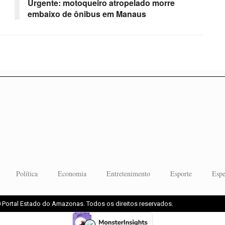
Urgente: motoqueiro atropelado morre
embaixo de ônibus em Manaus
Política
Economia
Entretenimento
Esporte
Espe
 Portal Estado do Amazonas. Todos os direitos reservados.