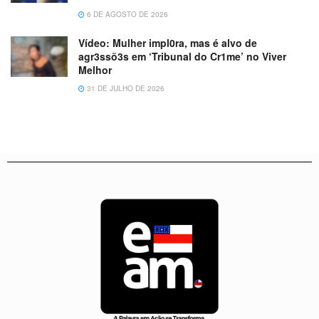
6 DE AGOSTO DE 2026
Vídeo: Mulher impl0ra, mas é alvo de
agr3ssõ3s em ‘Tribunal do Cr1me’ no Viver
Melhor
31 DE JULHO DE 2026