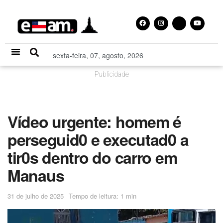
sexta-feira, 07, agosto, 2026
Especial Publicitário
Publicidade
Vídeo urgente: homem é
perseguid0 e executad0 a
tir0s dentro do carro em
Manaus
31 de julho de 2025
Tempo de leitura: 1 min