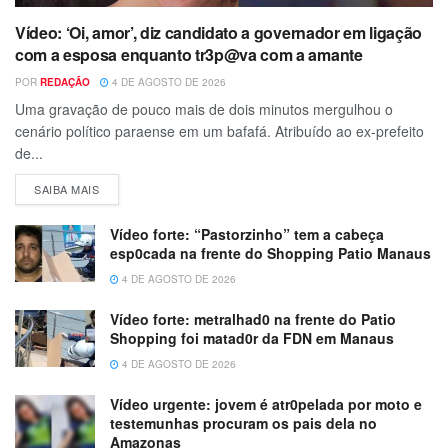
Vídeo: ‘Oi, amor’, diz candidato a governador em ligação
com a esposa enquanto tr3p@va com a amante
POR
REDAÇÃO
4 DE AGOSTO DE 2026
Uma gravação de pouco mais de dois minutos mergulhou o
cenário político paraense em um bafafá. Atribuído ao ex-prefeito
de...
SAIBA MAIS
Vídeo forte: “Pastorzinho” tem a cabeça
esp0cada na frente do Shopping Patio Manaus
4 DE AGOSTO DE 2026
Vídeo forte: metralhad0 na frente do Patio
Shopping foi matad0r da FDN em Manaus
4 DE AGOSTO DE 2026
Vídeo urgente: jovem é atr0pelada por moto e
testemunhas procuram os pais dela no
Amazonas