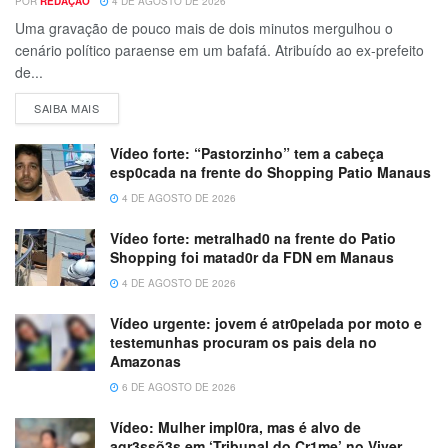
POR
REDAÇÃO
4 DE AGOSTO DE 2026
Uma gravação de pouco mais de dois minutos mergulhou o
cenário político paraense em um bafafá. Atribuído ao ex-prefeito
de...
SAIBA MAIS
Vídeo forte: “Pastorzinho” tem a cabeça
esp0cada na frente do Shopping Patio Manaus
4 DE AGOSTO DE 2026
Vídeo forte: metralhad0 na frente do Patio
Shopping foi matad0r da FDN em Manaus
4 DE AGOSTO DE 2026
Vídeo urgente: jovem é atr0pelada por moto e
testemunhas procuram os pais dela no
Amazonas
6 DE AGOSTO DE 2026
Vídeo: Mulher impl0ra, mas é alvo de
agr3ssõ3s em ‘Tribunal do Cr1me’ no Viver