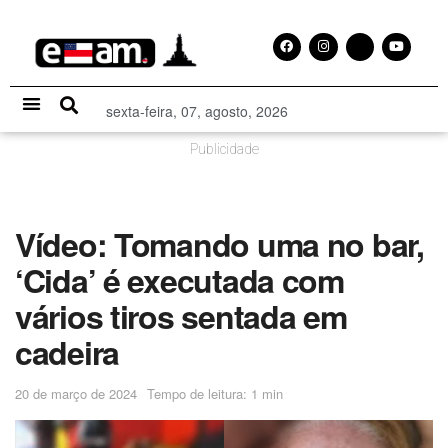
sexta-feira, 07, agosto, 2026
Especial Publicitário
Publicidade
Vídeo: Tomando uma no bar,
‘Cida’ é executada com
vários tiros sentada em
cadeira
20 de março de 2024
Tempo de leitura: 1 min