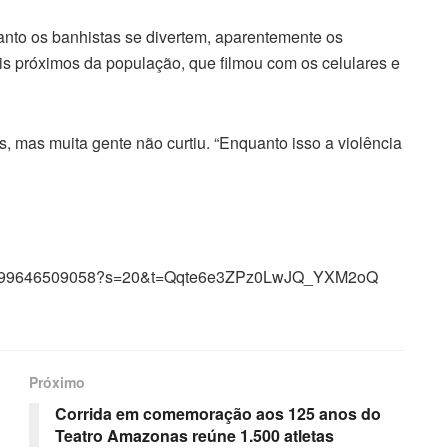
anto os banhistas se divertem, aparentemente os
ais próximos da população, que filmou com os celulares e
, mas muita gente não curtiu. “Enquanto isso a violência
8672499646509058?s=20&t=Qqte6e3ZPz0LwJQ_YXM2oQ
Próximo
Corrida em comemoração aos 125 anos do
Teatro Amazonas reúne 1.500 atletas