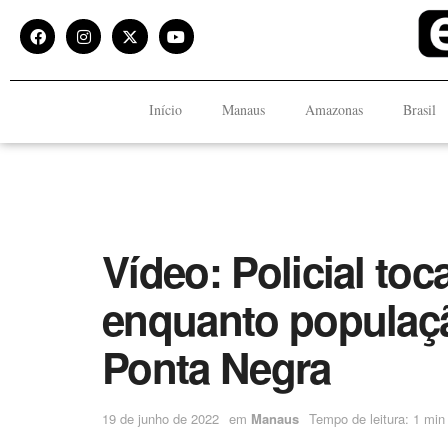
Início
Manaus
Amazonas
Brasil
Vídeo: Policial to
enquanto populaç
Ponta Negra
19 de junho de 2022
em
Manaus
Tempo de leitura: 1 min