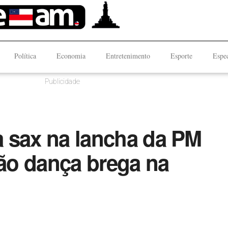
Política
Economia
Entretenimento
Esporte
Espec
Publicidade
ca sax na lancha da PM
ão dança brega na