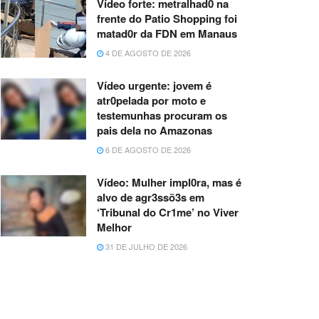
Vídeo forte: metralhad0 na
frente do Patio Shopping foi
matad0r da FDN em Manaus
4 DE AGOSTO DE 2026
Vídeo urgente: jovem é
atr0pelada por moto e
testemunhas procuram os
pais dela no Amazonas
6 DE AGOSTO DE 2026
Vídeo: Mulher impl0ra, mas é
alvo de agr3ssõ3s em
‘Tribunal do Cr1me’ no Viver
Melhor
31 DE JULHO DE 2026