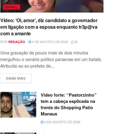
BRASIL
Vídeo: ‘Oi, amor’, diz candidato a governador
em ligação com a esposa enquanto tr3p@va
com a amante
POR
4 DE AGOSTO DE 2026
REDAÇÃO
0
Uma gravação de pouco mais de dois minutos
mergulhou o cenário político paraense em um bafafá.
Atribuído ao ex-prefeito de...
SAIBA MAIS
Vídeo forte: “Pastorzinho”
tem a cabeça esp0cada na
frente do Shopping Patio
Manaus
4 DE AGOSTO DE 2026