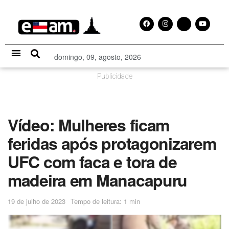
domingo, 09, agosto, 2026
Especial Publicitário
Publicidade
Vídeo: Mulheres ficam
feridas após protagonizarem
UFC com faca e tora de
madeira em Manacapuru
19 de julho de 2023
Tempo de leitura: 1 min