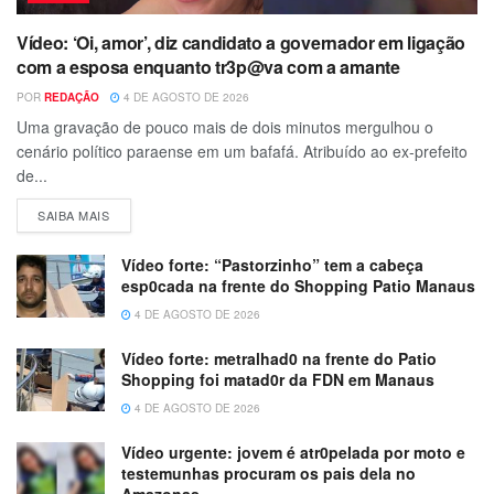
Vídeo: ‘Oi, amor’, diz candidato a governador em ligação
com a esposa enquanto tr3p@va com a amante
POR
REDAÇÃO
4 DE AGOSTO DE 2026
Uma gravação de pouco mais de dois minutos mergulhou o
cenário político paraense em um bafafá. Atribuído ao ex-prefeito
de...
SAIBA MAIS
Vídeo forte: “Pastorzinho” tem a cabeça
esp0cada na frente do Shopping Patio Manaus
4 DE AGOSTO DE 2026
Vídeo forte: metralhad0 na frente do Patio
Shopping foi matad0r da FDN em Manaus
4 DE AGOSTO DE 2026
Vídeo urgente: jovem é atr0pelada por moto e
testemunhas procuram os pais dela no