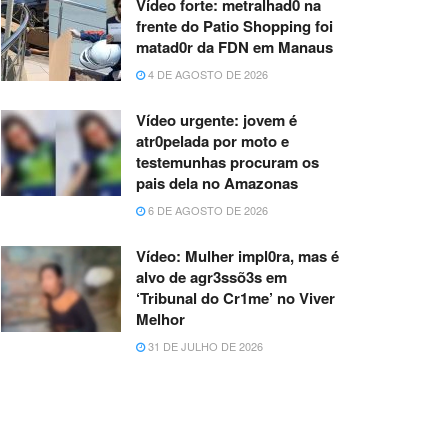
Vídeo forte: metralhad0 na
frente do Patio Shopping foi
matad0r da FDN em Manaus
4 DE AGOSTO DE 2026
Vídeo urgente: jovem é
atr0pelada por moto e
testemunhas procuram os
pais dela no Amazonas
6 DE AGOSTO DE 2026
Vídeo: Mulher impl0ra, mas é
alvo de agr3ssõ3s em
‘Tribunal do Cr1me’ no Viver
Melhor
31 DE JULHO DE 2026