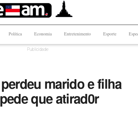
Política
Economia
Entretenimento
Esporte
Espec
Publicidade
perdeu marido e filha
pede que atirad0r