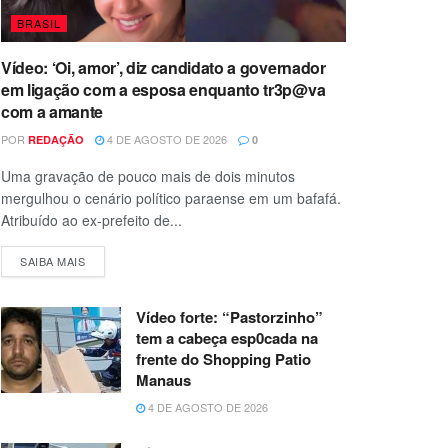
BRASIL
Vídeo: ‘Oi, amor’, diz candidato a governador
em ligação com a esposa enquanto tr3p@va
com a amante
POR
4 DE AGOSTO DE 2026
REDAÇÃO
0
Uma gravação de pouco mais de dois minutos
mergulhou o cenário político paraense em um bafafá.
Atribuído ao ex-prefeito de...
SAIBA MAIS
Vídeo forte: “Pastorzinho”
tem a cabeça esp0cada na
frente do Shopping Patio
Manaus
4 DE AGOSTO DE 2026