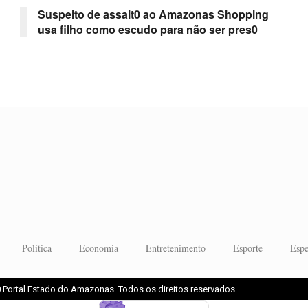
Suspeito de assalt0 ao Amazonas Shopping
usa filho como escudo para não ser pres0
Política
Economia
Entretenimento
Esporte
Espe
 Portal Estado do Amazonas. Todos os direitos reservados.