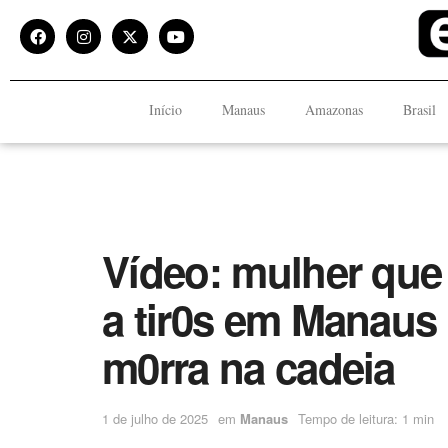
Início
Manaus
Amazonas
Brasil
Vídeo: mulher que 
a tir0s em Manaus 
m0rra na cadeia
1 de julho de 2025
em
Manaus
Tempo de leitura: 1 min