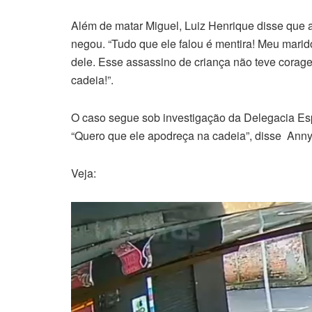
Além de matar Miguel, Luiz Henrique disse que a 
negou. “Tudo que ele falou é mentira! Meu mari
dele. Esse assassino de criança não teve corag
cadeia!”.
O caso segue sob investigação da Delegacia Es
“Quero que ele apodreça na cadeia”, disse Anny
Veja:
Tocador
de
vídeo