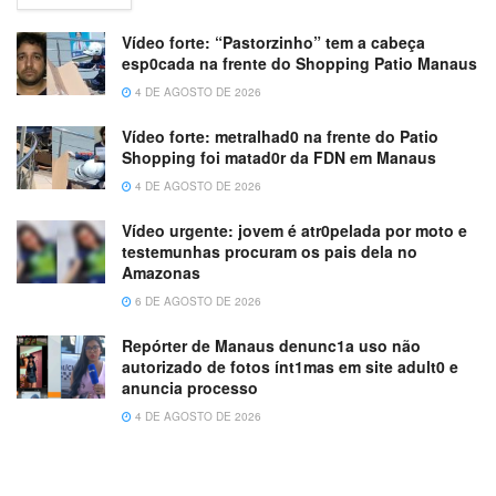
Vídeo forte: “Pastorzinho” tem a cabeça
esp0cada na frente do Shopping Patio Manaus
4 DE AGOSTO DE 2026
Vídeo forte: metralhad0 na frente do Patio
Shopping foi matad0r da FDN em Manaus
4 DE AGOSTO DE 2026
Vídeo urgente: jovem é atr0pelada por moto e
testemunhas procuram os pais dela no
Amazonas
6 DE AGOSTO DE 2026
Repórter de Manaus denunc1a uso não
autorizado de fotos ínt1mas em site adult0 e
anuncia processo
4 DE AGOSTO DE 2026