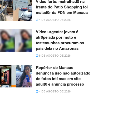
Vídeo forte: metralhad0 na
frente do Patio Shopping foi
matad0r da FDN em Manaus
4 DE AGOSTO DE 2026
Vídeo urgente: jovem é
atr0pelada por moto e
testemunhas procuram os
pais dela no Amazonas
6 DE AGOSTO DE 2026
Repórter de Manaus
denunc1a uso não autorizado
de fotos ínt1mas em site
adult0 e anuncia processo
4 DE AGOSTO DE 2026