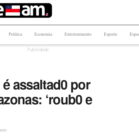
Política
Economia
Entretenimento
Esporte
Espec
Publicidade
 é assaltad0 por
zonas: ‘roub0 e
 min