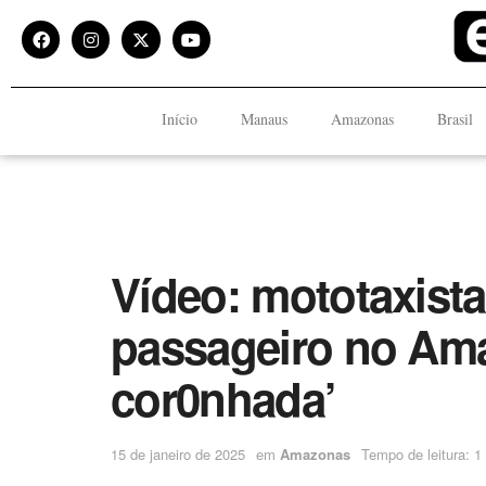
Início
Manaus
Amazonas
Brasil
Vídeo: mototaxista
passageiro no Ama
cor0nhada’
15 de janeiro de 2025
em
Amazonas
Tempo de leitura: 1