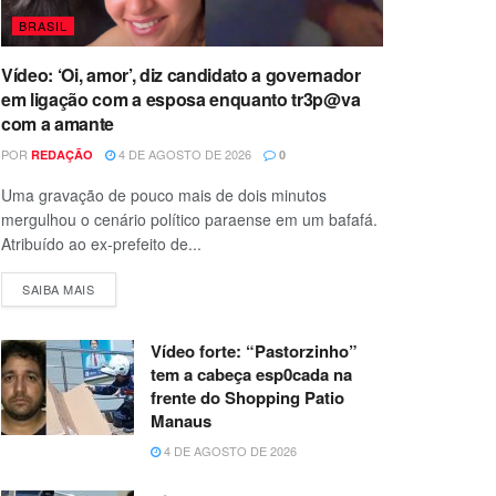
BRASIL
Vídeo: ‘Oi, amor’, diz candidato a governador
em ligação com a esposa enquanto tr3p@va
com a amante
POR
4 DE AGOSTO DE 2026
REDAÇÃO
0
Uma gravação de pouco mais de dois minutos
mergulhou o cenário político paraense em um bafafá.
Atribuído ao ex-prefeito de...
SAIBA MAIS
Vídeo forte: “Pastorzinho”
tem a cabeça esp0cada na
frente do Shopping Patio
Manaus
4 DE AGOSTO DE 2026