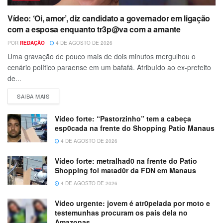
Vídeo: ‘Oi, amor’, diz candidato a governador em ligação
com a esposa enquanto tr3p@va com a amante
POR
REDAÇÃO
4 DE AGOSTO DE 2026
Uma gravação de pouco mais de dois minutos mergulhou o
cenário político paraense em um bafafá. Atribuído ao ex-prefeito
de...
SAIBA MAIS
Vídeo forte: “Pastorzinho” tem a cabeça
esp0cada na frente do Shopping Patio Manaus
4 DE AGOSTO DE 2026
Vídeo forte: metralhad0 na frente do Patio
Shopping foi matad0r da FDN em Manaus
4 DE AGOSTO DE 2026
Vídeo urgente: jovem é atr0pelada por moto e
testemunhas procuram os pais dela no
Amazonas