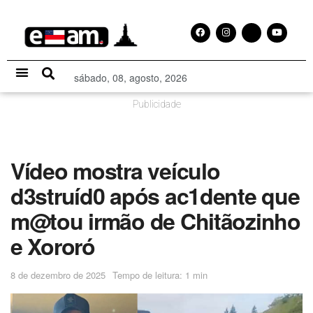
sábado, 08, agosto, 2026
Especial Publicitário
Publicidade
Vídeo mostra veículo
d3struíd0 após ac1dente que
m@tou irmão de Chitãozinho
e Xororó
8 de dezembro de 2025
Tempo de leitura: 1 min