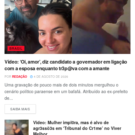
BRASIL
Vídeo: ‘Oi, amor’, diz candidato a governador em ligação
com a esposa enquanto tr3p@va com a amante
POR
REDAÇÃO
4 DE AGOSTO DE 2026
Uma gravação de pouco mais de dois minutos mergulhou o
cenário político paraense em um bafafá. Atribuído ao ex-prefeito
de...
SAIBA MAIS
Vídeo: Mulher impl0ra, mas é alvo de
agr3ssõ3s em ‘Tribunal do Cr1me’ no Viver
Melhor