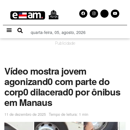
quarta-feira, 05, agosto, 2026
Especial Publicitário
Publicidade
Vídeo mostra jovem
agonizand0 com parte do
corp0 dilacerad0 por ônibus
em Manaus
11 de dezembro de 2025
Tempo de leitura: 1 min