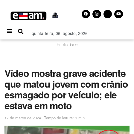
quinta-feira, 06, agosto, 2026
Especial Publicitário
Publicidade
Vídeo mostra grave acidente
que matou jovem com crânio
esmagado por veículo; ele
estava em moto
17 de março de 2024
Tempo de leitura: 1 min