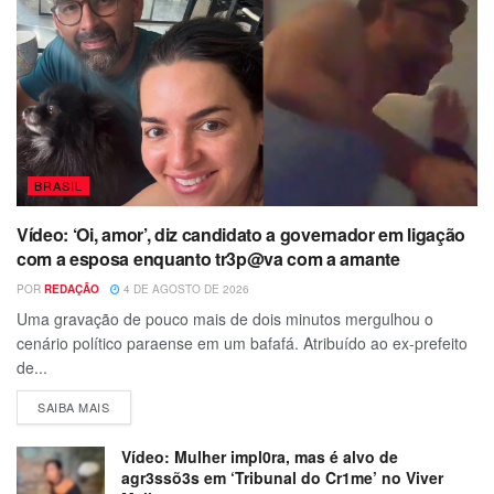
BRASIL
Vídeo: ‘Oi, amor’, diz candidato a governador em ligação
com a esposa enquanto tr3p@va com a amante
POR
REDAÇÃO
4 DE AGOSTO DE 2026
Uma gravação de pouco mais de dois minutos mergulhou o
cenário político paraense em um bafafá. Atribuído ao ex-prefeito
de...
SAIBA MAIS
Vídeo: Mulher impl0ra, mas é alvo de
agr3ssõ3s em ‘Tribunal do Cr1me’ no Viver